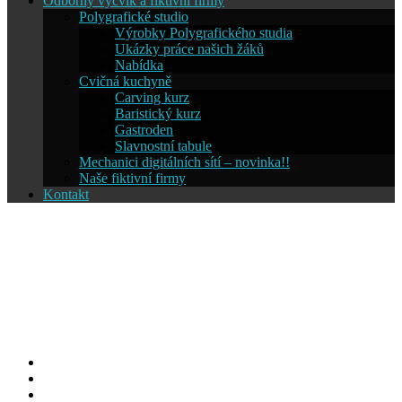
Odborný výcvik a fiktivní firmy
Polygrafické studio
Výrobky Polygrafického studia
Ukázky práce našich žáků
Nabídka
Cvičná kuchyně
Carving kurz
Baristický kurz
Gastroden
Slavnostní tabule
Mechanici digitálních sítí – novinka!!
Naše fiktivní firmy
Kontakt
Střední škola informatiky a
cestovního ruchu SČMSD
Humpolec, s.r.o.
Facebook
YouTube
Info