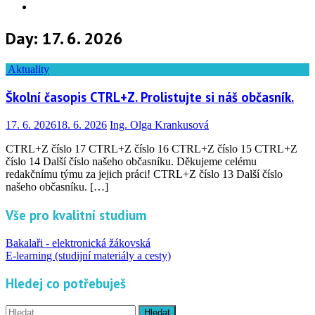
Info
Day:
17. 6. 2026
Aktuality
Školní časopis CTRL+Z. Prolistujte si náš občasník.
17. 6. 2026
18. 6. 2026
Ing. Olga Krankusová
CTRL+Z číslo 17 CTRL+Z číslo 16 CTRL+Z číslo 15 CTRL+Z
číslo 14 Další číslo našeho občasníku. Děkujeme celému
redakčnímu týmu za jejich práci! CTRL+Z číslo 13 Další číslo
našeho občasníku. […]
Vše pro kvalitní studium
Bakalaři - elektronická žákovská
E-learning (studijní materiály a cesty)
Hledej co potřebuješ
Vyhledávání