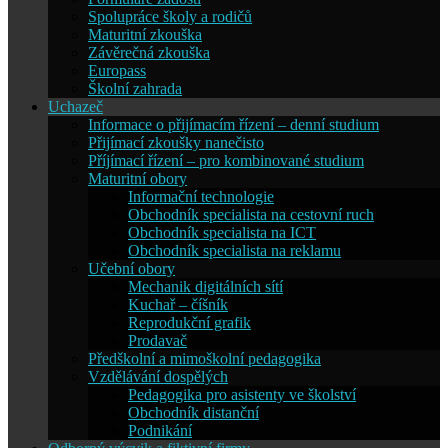
Spolupráce školy a rodičů
Maturitní zkouška
Závěrečná zkouška
Europass
Školní zahrada
Uchazeč
Informace o přijímacím řízení – denní studium
Přijímací zkoušky nanečisto
Příjímací řízení – pro kombinované studium
Maturitní obory
Informační technologie
Obchodník specialista na cestovní ruch
Obchodník specialista na ICT
Obchodník specialista na reklamu
Učební obory
Mechanik digitálních sítí
Kuchař – číšník
Reprodukční grafik
Prodavač
Předškolní a mimoškolní pedagogika
Vzdělávání dospělých
Pedagogika pro asistenty ve školství
Obchodník distanční
Podnikání