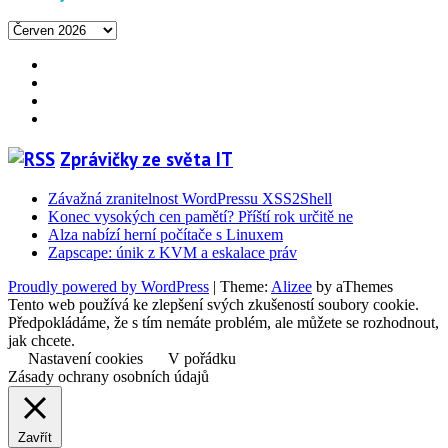
Archivy
Facebook
YouTube
Info
Info
Zprávičky ze světa IT
Závažná zranitelnost WordPressu XSS2Shell
Konec vysokých cen pamětí? Příští rok určitě ne
Alza nabízí herní počítače s Linuxem
Zapscape: únik z KVM a eskalace práv
Proudly powered by WordPress
|
Theme:
Alizee
by aThemes
Tento web používá ke zlepšení svých zkušeností soubory cookie.
Předpokládáme, že s tím nemáte problém, ale můžete se rozhodnout,
jak chcete.
Nastavení cookies
V pořádku
Zásady ochrany osobních údajů
Zavřít