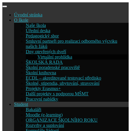
Skip
to
Úvodní stránka
content
O škole
Naše škola
Úřední deska
Pedagogický sbor
Smluvní partneři pro realizaci odborného výcviku
našich žáků
Dny otevřených dveří
Virtuální prohlídka
ŠKOLSKÁ RADA
Školní poradenské pracoviště
Školní knihovna
ECDL – akreditované testovací středisko
Školné, stipendia, ubytování, stravování
Projekty Erasmus+
Další projekty s podporou MŠMT
Pracovní nabídky
Student
Bakaláři
Moodle (e-learning)
ORGANIZACE ŠKOLNÍHO ROKU
Rozvrhy a suplování
Formuláře žádostí