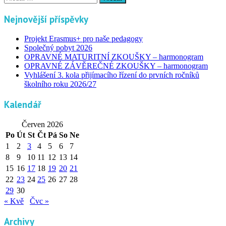
Nejnovější příspěvky
Projekt Erasmus+ pro naše pedagogy
Společný pobyt 2026
OPRAVNÉ MATURITNÍ ZKOUŠKY – harmonogram
OPRAVNÉ ZÁVĚREČNÉ ZKOUŠKY – harmonogram
Vyhlášení 3. kola přijímacího řízení do prvních ročníků
školního roku 2026/27
Kalendář
Červen 2026
Po
Út
St
Čt
Pá
So
Ne
1
2
3
4
5
6
7
8
9
10
11
12
13
14
15
16
17
18
19
20
21
22
23
24
25
26
27
28
29
30
« Kvě
Čvc »
Archivy