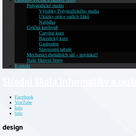
Odborný výcvik a fiktivní firmy
Polygrafické studio
Výrobky Polygrafického studia
Ukázky práce našich žáků
Nabídka
Cvičná kuchyně
Carving kurz
Baristický kurz
Gastroden
Slavnostní tabule
Mechanici digitálních sítí – novinka!!
Naše fiktivní firmy
Kontakt
Střední škola informatiky a ces
Facebook
YouTube
Info
Info
design