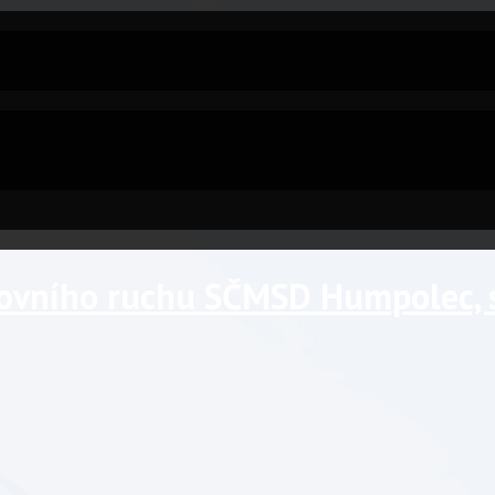
tovního ruchu SČMSD Humpolec, s.