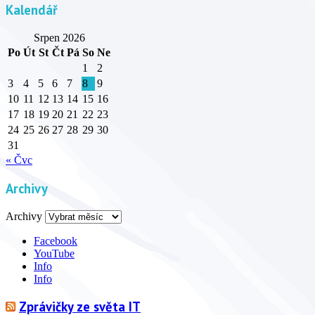
Kalendář
Srpen 2026
Po
Út
St
Čt
Pá
So
Ne
1
2
3
4
5
6
7
8
9
10
11
12
13
14
15
16
17
18
19
20
21
22
23
24
25
26
27
28
29
30
31
« Čvc
Archivy
Archivy
Facebook
YouTube
Info
Info
Zprávičky ze světa IT