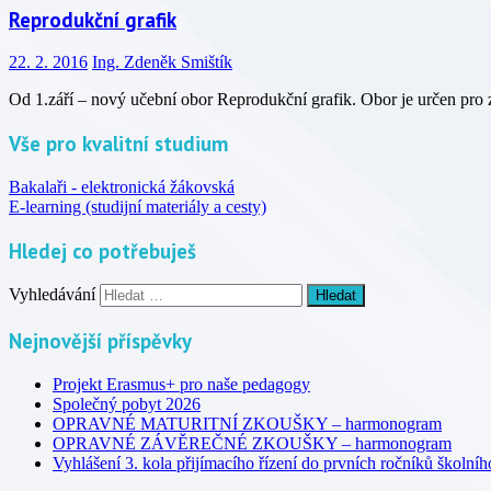
Reprodukční grafik
22. 2. 2016
Ing. Zdeněk Smištík
Od 1.září – nový učební obor Reprodukční grafik. Obor je určen pro 
Vše pro kvalitní studium
Bakalaři - elektronická žákovská
E-learning (studijní materiály a cesty)
Hledej co potřebuješ
Vyhledávání
Nejnovější příspěvky
Projekt Erasmus+ pro naše pedagogy
Společný pobyt 2026
OPRAVNÉ MATURITNÍ ZKOUŠKY – harmonogram
OPRAVNÉ ZÁVĚREČNÉ ZKOUŠKY – harmonogram
Vyhlášení 3. kola přijímacího řízení do prvních ročníků školní