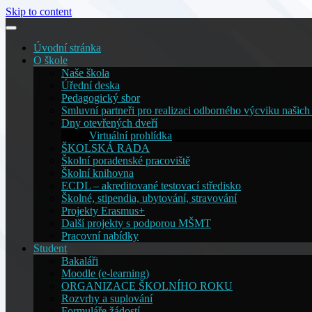
Skip to content
Úvodní stránka
O škole
Naše škola
Úřední deska
Pedagogický sbor
Smluvní partneři pro realizaci odborného výcviku našich
Dny otevřených dveří
Virtuální prohlídka
ŠKOLSKÁ RADA
Školní poradenské pracoviště
Školní knihovna
ECDL – akreditované testovací středisko
Školné, stipendia, ubytování, stravování
Projekty Erasmus+
Další projekty s podporou MŠMT
Pracovní nabídky
Student
Bakaláři
Moodle (e-learning)
ORGANIZACE ŠKOLNÍHO ROKU
Rozvrhy a suplování
Formuláře žádostí