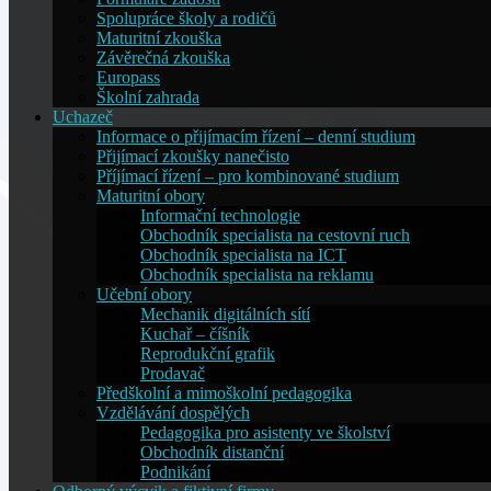
Spolupráce školy a rodičů
Maturitní zkouška
Závěrečná zkouška
Europass
Školní zahrada
Uchazeč
Informace o přijímacím řízení – denní studium
Přijímací zkoušky nanečisto
Příjímací řízení – pro kombinované studium
Maturitní obory
Informační technologie
Obchodník specialista na cestovní ruch
Obchodník specialista na ICT
Obchodník specialista na reklamu
Učební obory
Mechanik digitálních sítí
Kuchař – číšník
Reprodukční grafik
Prodavač
Předškolní a mimoškolní pedagogika
Vzdělávání dospělých
Pedagogika pro asistenty ve školství
Obchodník distanční
Podnikání