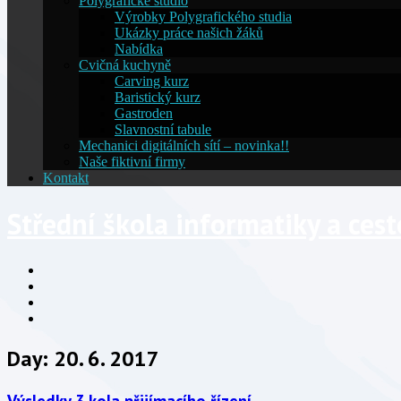
Polygrafické studio
Výrobky Polygrafického studia
Ukázky práce našich žáků
Nabídka
Cvičná kuchyně
Carving kurz
Baristický kurz
Gastroden
Slavnostní tabule
Mechanici digitálních sítí – novinka!!
Naše fiktivní firmy
Kontakt
Střední škola informatiky a ces
Facebook
YouTube
Info
Info
Day:
20. 6. 2017
Výsledky 3.kola přijímacího řízení