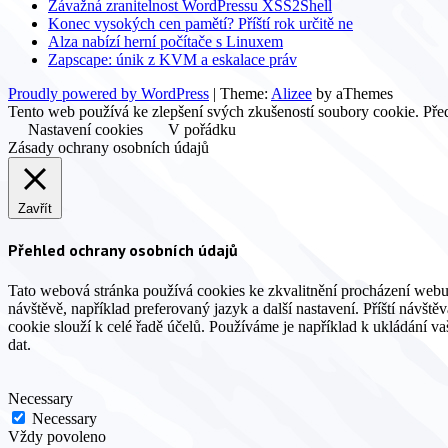
Závažná zranitelnost WordPressu XSS2Shell
Konec vysokých cen pamětí? Příští rok určitě ne
Alza nabízí herní počítače s Linuxem
Zapscape: únik z KVM a eskalace práv
Proudly powered by WordPress
|
Theme:
Alizee
by aThemes
Tento web používá ke zlepšení svých zkušeností soubory cookie. Před
Nastavení cookies
V pořádku
Zásady ochrany osobních údajů
Zavřít
Přehled ochrany osobních údajů
Tato webová stránka používá cookies ke zkvalitnění procházení webu
návštěvě, například preferovaný jazyk a další nastavení. Příští návšt
cookie slouží k celé řadě účelů. Používáme je například k ukládání v
dat.
Necessary
Necessary
Vždy povoleno