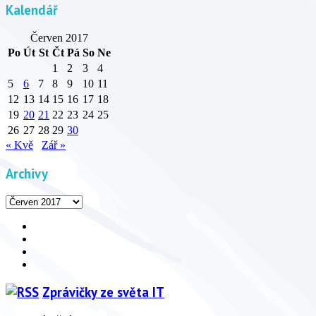
Kalendář
Červen 2017
Po
Út
St
Čt
Pá
So
Ne
1
2
3
4
5
6
7
8
9
10
11
12
13
14
15
16
17
18
19
20
21
22
23
24
25
26
27
28
29
30
« Kvě
Zář »
Archivy
Archivy
Facebook
YouTube
Info
Info
Zprávičky ze světa IT