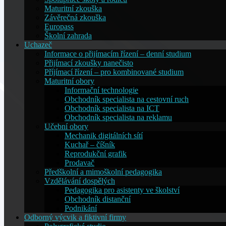
Maturitní zkouška
Závěrečná zkouška
Europass
Školní zahrada
Uchazeč
Informace o přijímacím řízení – denní studium
Přijímací zkoušky nanečisto
Příjímací řízení – pro kombinované studium
Maturitní obory
Informační technologie
Obchodník specialista na cestovní ruch
Obchodník specialista na ICT
Obchodník specialista na reklamu
Učební obory
Mechanik digitálních sítí
Kuchař – číšník
Reprodukční grafik
Prodavač
Předškolní a mimoškolní pedagogika
Vzdělávání dospělých
Pedagogika pro asistenty ve školství
Obchodník distanční
Podnikání
Odborný výcvik a fiktivní firmy