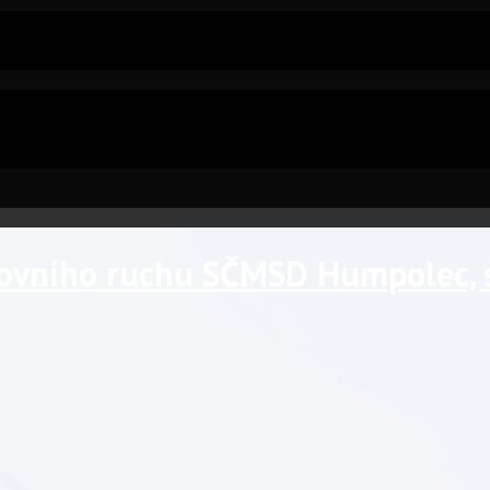
tovního ruchu SČMSD Humpolec, s.