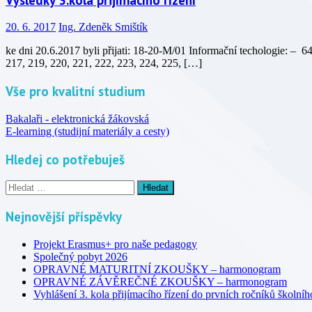
20. 6. 2017
Ing. Zdeněk Smištík
ke dni 20.6.2017 byli přijati: 18-20-M/01 Informační techologie: –
217, 219, 220, 221, 222, 223, 224, 225, […]
Vše pro kvalitní studium
Bakalaři - elektronická žákovská
E-learning (studijní materiály a cesty)
Hledej co potřebuješ
Vyhledávání
Nejnovější příspěvky
Projekt Erasmus+ pro naše pedagogy
Společný pobyt 2026
OPRAVNÉ MATURITNÍ ZKOUŠKY – harmonogram
OPRAVNÉ ZÁVĚREČNÉ ZKOUŠKY – harmonogram
Vyhlášení 3. kola přijímacího řízení do prvních ročníků školní