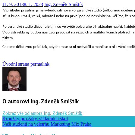
11. 9. 2018
8. 1. 2023
Ing. Zdeněk Smištík
V průběhu prázdnin jsme vybudovali nové Polygrafické studio (odbornou učebnu pro
ať už budou malá, velká, odvážná nebo na první pohled nesplnitelná. Věříme, že s oso
Polygrafické studio disponuje tím, co ve světě polygrafie trh aktuálně nabízí. Najde
V oblasti reklamy budou naši žáci pracovat na řezacích a multifunkčních plotrech, n
tiskem.
Chceme dělat svou práci tak, abychom se za ni nestyděli a mohli se o ni s vámi podě
Úvodní strana
permalink
O autorovi Ing. Zdeněk Smištík
Zobraz vše od autora Ing. Zdeněk Smištík
Kroužky pro žáky základních škol
Naši studenti na veletrhu Marketing Mix Praha