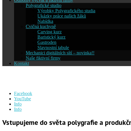
Odborný výcvik a fiktivní firmy
Polygrafické studio
Výrobky Polygrafického studia
Ukázky práce našich žáků
Nabídka
Cvičná kuchyně
Carving kurz
Baristický kurz
Gastroden
Slavnostní tabule
Mechanici digitálních sítí – novinka!!
Naše fiktivní firmy
Kontakt
Střední škola informatiky a ces
Facebook
YouTube
Info
Info
Vstupujeme do světa polygrafie a produkčn