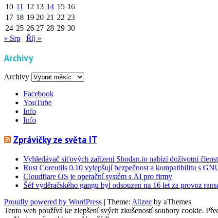
10
11
12
13
14
15
16
17
18
19
20
21
22
23
24
25
26
27
28
29
30
« Srp
Říj »
Archivy
Archivy
Facebook
YouTube
Info
Info
Zprávičky ze světa IT
Vyhledávač síťových zařízení Shodan.io nabízí doživotní členst
Rust Coreutils 0.10 vylepšují bezpečnost a kompatibilitu s GN
Cloudflare OS je operační systém s AI pro firmy
Šéf vyděračského gangu byl odsouzen na 16 let za provoz ra
Proudly powered by WordPress
|
Theme:
Alizee
by aThemes
Tento web používá ke zlepšení svých zkušeností soubory cookie. Před