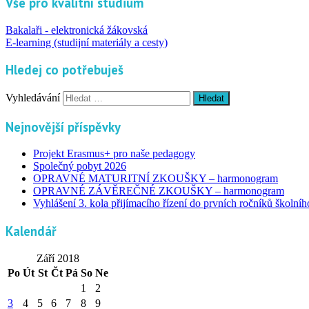
Vše pro kvalitní studium
Bakalaři - elektronická žákovská
E-learning (studijní materiály a cesty)
Hledej co potřebuješ
Vyhledávání
Nejnovější příspěvky
Projekt Erasmus+ pro naše pedagogy
Společný pobyt 2026
OPRAVNÉ MATURITNÍ ZKOUŠKY – harmonogram
OPRAVNÉ ZÁVĚREČNÉ ZKOUŠKY – harmonogram
Vyhlášení 3. kola přijímacího řízení do prvních ročníků školní
Kalendář
Září 2018
Po
Út
St
Čt
Pá
So
Ne
1
2
3
4
5
6
7
8
9