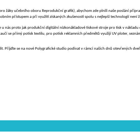
 žáky učebního oboru Reprodukční grafik), abychom zde plnili naše poslání připravi
bním přístupem a při využití získaných zkušeností spolu s nejlepší technologií není ž
te u nás proto jak produkční digitální nízkonákladové tiskové stroje pro tisk v náklad
aučí se přímý potisk textilu, pro potisk reklamních předmětů využijí UV ploter, seznám
lit. Přijďte se na nové Polygrafické studio podívat v rámci našich dnů otevřených dve