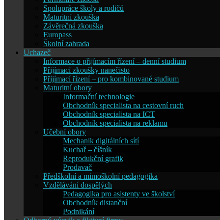
Spolupráce školy a rodičů
Maturitní zkouška
Závěrečná zkouška
Europass
Školní zahrada
Uchazeč
Informace o přijímacím řízení – denní studium
Přijímací zkoušky nanečisto
Příjímací řízení – pro kombinované studium
Maturitní obory
Informační technologie
Obchodník specialista na cestovní ruch
Obchodník specialista na ICT
Obchodník specialista na reklamu
Učební obory
Mechanik digitálních sítí
Kuchař – číšník
Reprodukční grafik
Prodavač
Předškolní a mimoškolní pedagogika
Vzdělávání dospělých
Pedagogika pro asistenty ve školství
Obchodník distanční
Podnikání