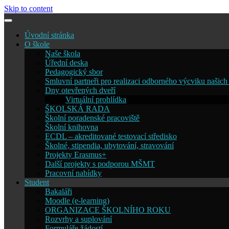
Skip to content
Úvodní stránka
O škole
Naše škola
Úřední deska
Pedagogický sbor
Smluvní partneři pro realizaci odborného výcviku našich
Dny otevřených dveří
Virtuální prohlídka
ŠKOLSKÁ RADA
Školní poradenské pracoviště
Školní knihovna
ECDL – akreditované testovací středisko
Školné, stipendia, ubytování, stravování
Projekty Erasmus+
Další projekty s podporou MŠMT
Pracovní nabídky
Student
Bakaláři
Moodle (e-learning)
ORGANIZACE ŠKOLNÍHO ROKU
Rozvrhy a suplování
Formuláře žádostí