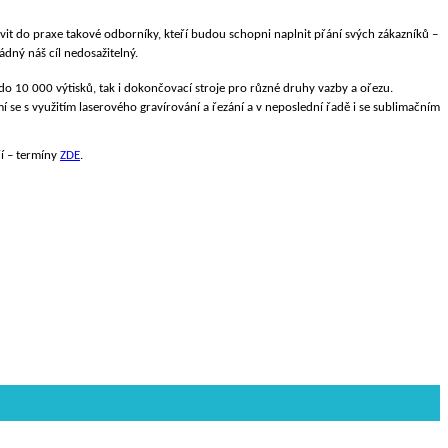
t do praxe takové odborníky, kteří budou schopni naplnit přání svých zákazníků –
ádný náš cíl nedosažitelný.
u do 10 000 výtisků, tak i dokončovací stroje pro různé druhy vazby a ořezu.
í se s využitím laserového gravírování a řezání a v neposlední řadě i se sublimačním
ří – termíny
ZDE
.