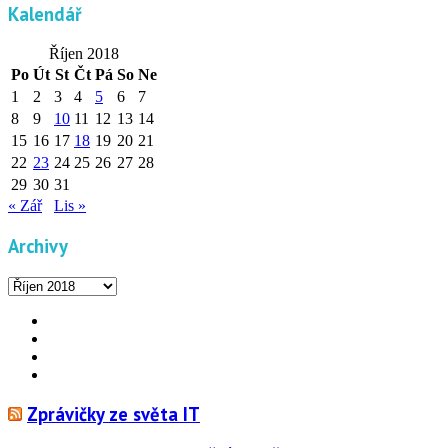
Kalendář
Říjen 2018
Po
Út
St
Čt
Pá
So
Ne
1
2
3
4
5
6
7
8
9
10
11
12
13
14
15
16
17
18
19
20
21
22
23
24
25
26
27
28
29
30
31
« Zář
Lis »
Archivy
Archivy
Facebook
YouTube
Info
Info
Zprávičky ze světa IT