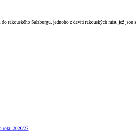
jezd do rakouského Salzburgu, jednoho z devíti rakouských míst, jež j
ho roku 2026/27