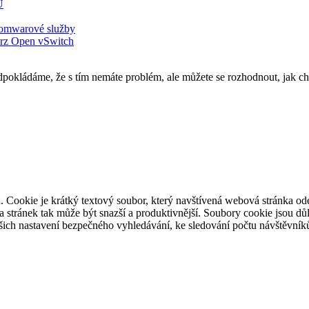
U
nsomwarové služby
krz Open vSwitch
pokládáme, že s tím nemáte problém, ale můžete se rozhodnout, jak ch
. Cookie je krátký textový soubor, který navštívená webová stránka o
ěva stránek tak může být snazší a produktivnější. Soubory cookie jsou 
ašich nastavení bezpečného vyhledávání, ke sledování počtu návštěvníků