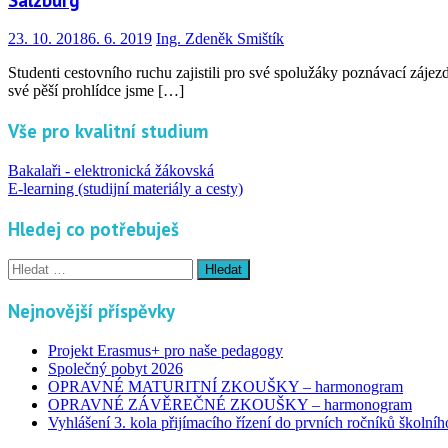
23. 10. 2018
6. 6. 2019
Ing. Zdeněk Smištík
Studenti cestovního ruchu zajistili pro své spolužáky poznávací zá
své pěší prohlídce jsme […]
Vše pro kvalitní studium
Bakalaři - elektronická žákovská
E-learning (studijní materiály a cesty)
Hledej co potřebuješ
Vyhledávání
Nejnovější příspěvky
Projekt Erasmus+ pro naše pedagogy
Společný pobyt 2026
OPRAVNÉ MATURITNÍ ZKOUŠKY – harmonogram
OPRAVNÉ ZÁVĚREČNÉ ZKOUŠKY – harmonogram
Vyhlášení 3. kola přijímacího řízení do prvních ročníků školní