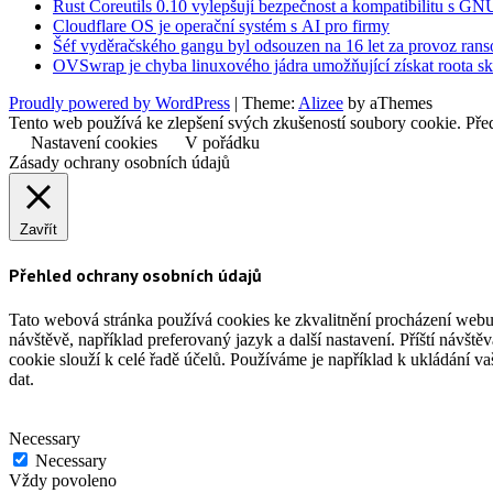
Rust Coreutils 0.10 vylepšují bezpečnost a kompatibilitu s GN
Cloudflare OS je operační systém s AI pro firmy
Šéf vyděračského gangu byl odsouzen na 16 let za provoz ra
OVSwrap je chyba linuxového jádra umožňující získat roota s
Proudly powered by WordPress
|
Theme:
Alizee
by aThemes
Tento web používá ke zlepšení svých zkušeností soubory cookie. Před
Nastavení cookies
V pořádku
Zásady ochrany osobních údajů
Zavřít
Přehled ochrany osobních údajů
Tato webová stránka používá cookies ke zkvalitnění procházení webu
návštěvě, například preferovaný jazyk a další nastavení. Příští návšt
cookie slouží k celé řadě účelů. Používáme je například k ukládání v
dat.
Necessary
Necessary
Vždy povoleno