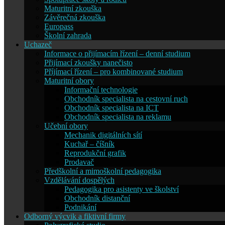
Maturitní zkouška
Závěrečná zkouška
Europass
Školní zahrada
Uchazeč
Informace o přijímacím řízení – denní studium
Přijímací zkoušky nanečisto
Příjímací řízení – pro kombinované studium
Maturitní obory
Informační technologie
Obchodník specialista na cestovní ruch
Obchodník specialista na ICT
Obchodník specialista na reklamu
Učební obory
Mechanik digitálních sítí
Kuchař – číšník
Reprodukční grafik
Prodavač
Předškolní a mimoškolní pedagogika
Vzdělávání dospělých
Pedagogika pro asistenty ve školství
Obchodník distanční
Podnikání
Odborný výcvik a fiktivní firmy