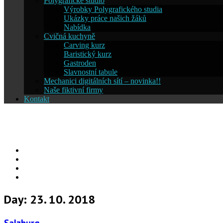
Polygrafické studio
Výrobky Polygrafického studia
Ukázky práce našich žáků
Nabídka
Cvičná kuchyně
Carving kurz
Baristický kurz
Gastroden
Slavnostní tabule
Mechanici digitálních sítí – novinka!!
Naše fiktivní firmy
Kontakt
Střední škola informatiky a ces
Facebook
YouTube
Info
Info
Day:
23. 10. 2018
Salzburg