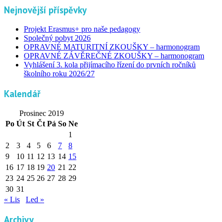
Nejnovější příspěvky
Projekt Erasmus+ pro naše pedagogy
Společný pobyt 2026
OPRAVNÉ MATURITNÍ ZKOUŠKY – harmonogram
OPRAVNÉ ZÁVĚREČNÉ ZKOUŠKY – harmonogram
Vyhlášení 3. kola přijímacího řízení do prvních ročníků
školního roku 2026/27
Kalendář
Prosinec 2019
Po
Út
St
Čt
Pá
So
Ne
1
2
3
4
5
6
7
8
9
10
11
12
13
14
15
16
17
18
19
20
21
22
23
24
25
26
27
28
29
30
31
« Lis
Led »
Archivy