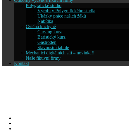
Odborný výcvik a fiktivní firmy
Polygrafické studio
Výrobky Polygrafického studia
Ukázky práce našich žáků
Nabídka
Cvičná kuchyně
Carving kurz
Baristický kurz
Gastroden
Slavnostní tabule
Mechanici digitálních sítí – novinka!!
Naše fiktivní firmy
Kontakt
Střední škola informatiky a
cestovního ruchu SČMSD
Humpolec, s.r.o.
Facebook
YouTube
Info