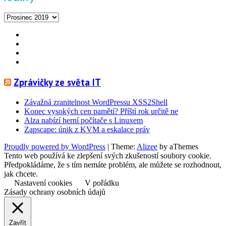
Archivy
Facebook
YouTube
Info
Info
Zprávičky ze světa IT
Závažná zranitelnost WordPressu XSS2Shell
Konec vysokých cen pamětí? Příští rok určitě ne
Alza nabízí herní počítače s Linuxem
Zapscape: únik z KVM a eskalace práv
Proudly powered by WordPress
|
Theme:
Alizee
by aThemes
Tento web používá ke zlepšení svých zkušeností soubory cookie.
Předpokládáme, že s tím nemáte problém, ale můžete se rozhodnout,
jak chcete.
Nastavení cookies
V pořádku
Zásady ochrany osobních údajů
Zavřít