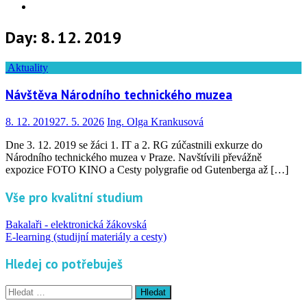
Info
Day:
8. 12. 2019
Aktuality
Návštěva Národního technického muzea
8. 12. 2019
27. 5. 2026
Ing. Olga Krankusová
Dne 3. 12. 2019 se žáci 1. IT a 2. RG zúčastnili exkurze do
Národního technického muzea v Praze. Navštívili převážně
expozice FOTO KINO a Cesty polygrafie od Gutenberga až […]
Vše pro kvalitní studium
Bakalaři - elektronická žákovská
E-learning (studijní materiály a cesty)
Hledej co potřebuješ
Vyhledávání