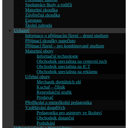
Spolupráce školy a rodičů
Maturitní zkouška
Závěrečná zkouška
Europass
Školní zahrada
Uchazeč
Informace o přijímacím řízení – denní studium
Přijímací zkoušky nanečisto
Příjímací řízení – pro kombinované studium
Maturitní obory
Informační technologie
Obchodník specialista na cestovní ruch
Obchodník specialista na ICT
Obchodník specialista na reklamu
Učební obory
Mechanik digitálních sítí
Kuchař – číšník
Reprodukční grafik
Prodavač
Předškolní a mimoškolní pedagogika
Vzdělávání dospělých
Pedagogika pro asistenty ve školství
Obchodník distanční
Podnikání