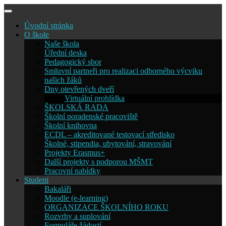
Skip
to
Úvodní stránka
content
O škole
Naše škola
Úřední deska
Pedagogický sbor
Smluvní partneři pro realizaci odborného výcviku
našich žáků
Dny otevřených dveří
Virtuální prohlídka
ŠKOLSKÁ RADA
Školní poradenské pracoviště
Školní knihovna
ECDL – akreditované testovací středisko
Školné, stipendia, ubytování, stravování
Projekty Erasmus+
Další projekty s podporou MŠMT
Pracovní nabídky
Student
Bakaláři
Moodle (e-learning)
ORGANIZACE ŠKOLNÍHO ROKU
Rozvrhy a suplování
Formuláře žádostí