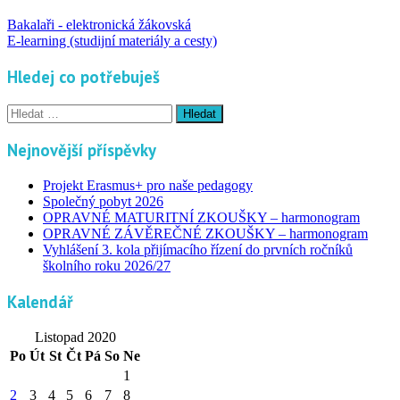
Bakalaři - elektronická žákovská
E-learning (studijní materiály a cesty)
Hledej co potřebuješ
Vyhledávání
Nejnovější příspěvky
Projekt Erasmus+ pro naše pedagogy
Společný pobyt 2026
OPRAVNÉ MATURITNÍ ZKOUŠKY – harmonogram
OPRAVNÉ ZÁVĚREČNÉ ZKOUŠKY – harmonogram
Vyhlášení 3. kola přijímacího řízení do prvních ročníků
školního roku 2026/27
Kalendář
Listopad 2020
Po
Út
St
Čt
Pá
So
Ne
1
2
3
4
5
6
7
8