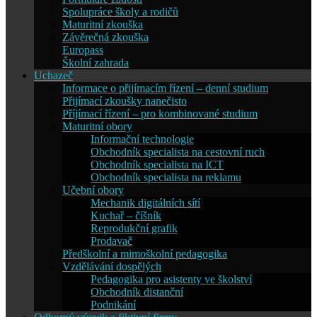
Spolupráce školy a rodičů
Maturitní zkouška
Závěrečná zkouška
Europass
Školní zahrada
Uchazeč
Informace o přijímacím řízení – denní studium
Přijímací zkoušky nanečisto
Příjímací řízení – pro kombinované studium
Maturitní obory
Informační technologie
Obchodník specialista na cestovní ruch
Obchodník specialista na ICT
Obchodník specialista na reklamu
Učební obory
Mechanik digitálních sítí
Kuchař – číšník
Reprodukční grafik
Prodavač
Předškolní a mimoškolní pedagogika
Vzdělávání dospělých
Pedagogika pro asistenty ve školství
Obchodník distanční
Podnikání