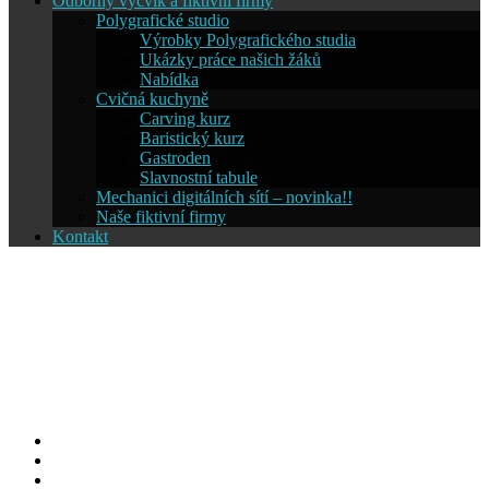
Odborný výcvik a fiktivní firmy
Polygrafické studio
Výrobky Polygrafického studia
Ukázky práce našich žáků
Nabídka
Cvičná kuchyně
Carving kurz
Baristický kurz
Gastroden
Slavnostní tabule
Mechanici digitálních sítí – novinka!!
Naše fiktivní firmy
Kontakt
Střední škola informatiky a
cestovního ruchu SČMSD
Humpolec, s.r.o.
Facebook
YouTube
Info