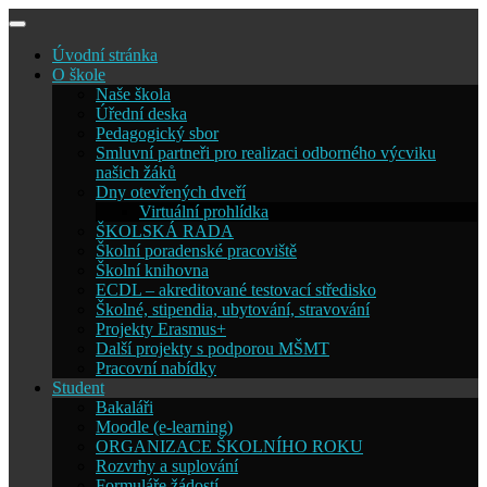
Skip
to
Úvodní stránka
content
O škole
Naše škola
Úřední deska
Pedagogický sbor
Smluvní partneři pro realizaci odborného výcviku
našich žáků
Dny otevřených dveří
Virtuální prohlídka
ŠKOLSKÁ RADA
Školní poradenské pracoviště
Školní knihovna
ECDL – akreditované testovací středisko
Školné, stipendia, ubytování, stravování
Projekty Erasmus+
Další projekty s podporou MŠMT
Pracovní nabídky
Student
Bakaláři
Moodle (e-learning)
ORGANIZACE ŠKOLNÍHO ROKU
Rozvrhy a suplování
Formuláře žádostí