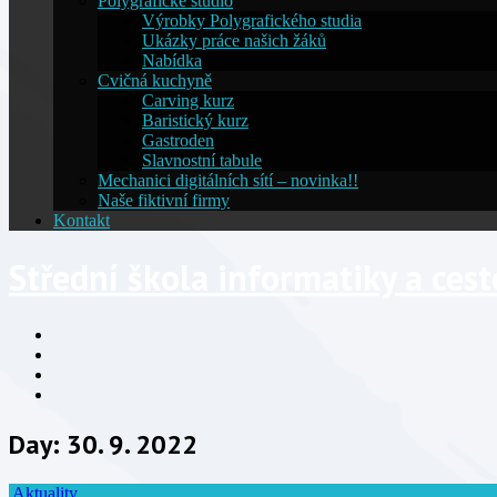
Polygrafické studio
Výrobky Polygrafického studia
Ukázky práce našich žáků
Nabídka
Cvičná kuchyně
Carving kurz
Baristický kurz
Gastroden
Slavnostní tabule
Mechanici digitálních sítí – novinka!!
Naše fiktivní firmy
Kontakt
Střední škola informatiky a ces
Facebook
YouTube
Info
Info
Day:
30. 9. 2022
Aktuality