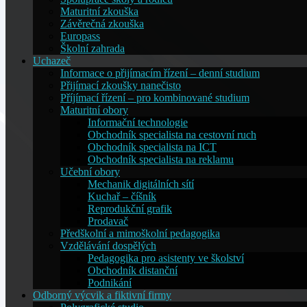
Maturitní zkouška
Závěrečná zkouška
Europass
Školní zahrada
Uchazeč
Informace o přijímacím řízení – denní studium
Přijímací zkoušky nanečisto
Příjímací řízení – pro kombinované studium
Maturitní obory
Informační technologie
Obchodník specialista na cestovní ruch
Obchodník specialista na ICT
Obchodník specialista na reklamu
Učební obory
Mechanik digitálních sítí
Kuchař – číšník
Reprodukční grafik
Prodavač
Předškolní a mimoškolní pedagogika
Vzdělávání dospělých
Pedagogika pro asistenty ve školství
Obchodník distanční
Podnikání
Odborný výcvik a fiktivní firmy