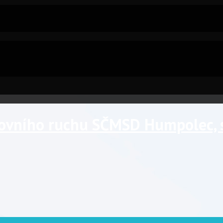
tovního ruchu SČMSD Humpolec, s.