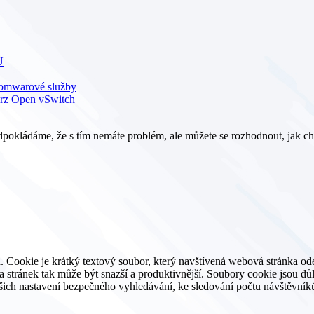
U
nsomwarové služby
krz Open vSwitch
pokládáme, že s tím nemáte problém, ale můžete se rozhodnout, jak ch
. Cookie je krátký textový soubor, který navštívená webová stránka o
ěva stránek tak může být snazší a produktivnější. Soubory cookie jsou 
ašich nastavení bezpečného vyhledávání, ke sledování počtu návštěvníků