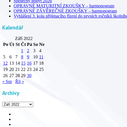
Společný pobyt 2026
OPRAVNÉ MATURITNÍ ZKOUŠKY – harmonogram
OPRAVNÉ ZÁVĚREČNÉ ZKOUŠKY – harmonogram
Vyhlášení 3. kola přijímacího řízení do prvních ročníků školní
Kalendář
Září 2022
Po
Út
St
Čt
Pá
So
Ne
1
2
3
4
5
6
7
8
9
10
11
12
13
14
15
16
17
18
19
20
21
22
23
24
25
26
27
28
29
30
« Srp
Říj »
Archivy
Archivy
Facebook
YouTube
Info