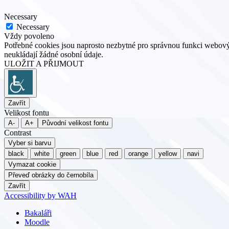
Necessary
Necessary
Vždy povoleno
Potřebné cookies jsou naprosto nezbytné pro správnou funkci webovýc
neukládají žádné osobní údaje.
ULOŽIT A PŘIJMOUT
Zavřít
Velikost fontu
A-
A+
Původní velikost fontu
Contrast
Vyber si barvu
black
white
green
blue
red
orange
yellow
navi
Vymazat cookie
Převeď obrázky do černobíla
Zavřít
Accessibility by WAH
Bakaláři
Moodle