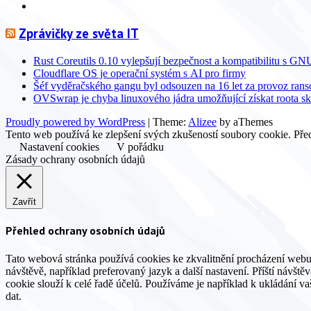
Info
Zprávičky ze světa IT
Rust Coreutils 0.10 vylepšují bezpečnost a kompatibilitu s GN
Cloudflare OS je operační systém s AI pro firmy
Šéf vyděračského gangu byl odsouzen na 16 let za provoz ra
OVSwrap je chyba linuxového jádra umožňující získat roota s
Proudly powered by WordPress
|
Theme:
Alizee
by aThemes
Tento web používá ke zlepšení svých zkušeností soubory cookie. Před
Nastavení cookies
V pořádku
Zásady ochrany osobních údajů
Zavřít
Přehled ochrany osobních údajů
Tato webová stránka používá cookies ke zkvalitnění procházení webu
návštěvě, například preferovaný jazyk a další nastavení. Příští návšt
cookie slouží k celé řadě účelů. Používáme je například k ukládání v
dat.