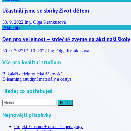
Účastnili jsme se sbírky Život dětem
30. 9. 2022
Ing. Olga Krankusová
Aktuality
Den pro veřejnost – srdečně zveme na akci naší školy
30. 9. 2022
17. 10. 2022
Ing. Olga Krankusová
Vše pro kvalitní studium
Bakalaři - elektronická žákovská
E-learning (studijní materiály a cesty)
Hledej co potřebuješ
Vyhledávání
Nejnovější příspěvky
Projekt Erasmus+ pro naše pedagogy