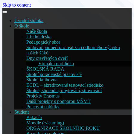
Skip to content
Úvodní stránka
O škole
Naše škola
Úřední deska
Pedagogický sbor
Smluvní partneři pro realizaci odborného výcviku
našich žáků
Dny otevřených dveří
Virtuální prohlídka
ŠKOLSKÁ RADA
Školní poradenské pracoviště
Školní knihovna
ECDL – akreditované testovací středisko
Školné, stipendia, ubytování, stravování
Projekty Erasmus+
Další projekty s podporou MŠMT
Pracovní nabídky
Student
Bakaláři
Moodle (e-learning)
ORGANIZACE ŠKOLNÍHO ROKU
Rozvrhy a suplování