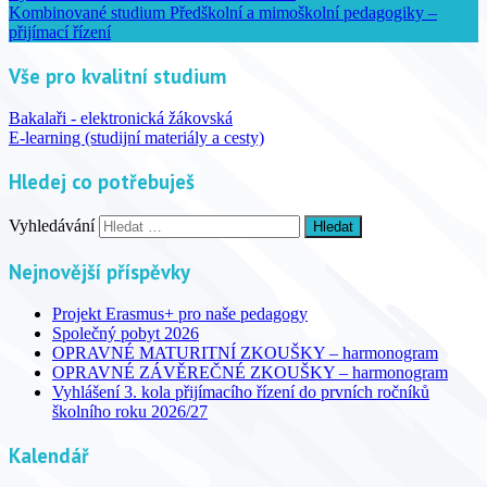
Kombinované studium Předškolní a mimoškolní pedagogiky –
přijímací řízení
Vše pro kvalitní studium
Bakalaři - elektronická žákovská
E-learning (studijní materiály a cesty)
Hledej co potřebuješ
Vyhledávání
Nejnovější příspěvky
Projekt Erasmus+ pro naše pedagogy
Společný pobyt 2026
OPRAVNÉ MATURITNÍ ZKOUŠKY – harmonogram
OPRAVNÉ ZÁVĚREČNÉ ZKOUŠKY – harmonogram
Vyhlášení 3. kola přijímacího řízení do prvních ročníků
školního roku 2026/27
Kalendář