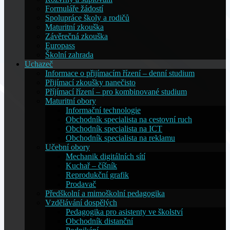
Formuláře žádostí
Spolupráce školy a rodičů
Maturitní zkouška
Závěrečná zkouška
Europass
Školní zahrada
Uchazeč
Informace o přijímacím řízení – denní studium
Přijímací zkoušky nanečisto
Příjímací řízení – pro kombinované studium
Maturitní obory
Informační technologie
Obchodník specialista na cestovní ruch
Obchodník specialista na ICT
Obchodník specialista na reklamu
Učební obory
Mechanik digitálních sítí
Kuchař – číšník
Reprodukční grafik
Prodavač
Předškolní a mimoškolní pedagogika
Vzdělávání dospělých
Pedagogika pro asistenty ve školství
Obchodník distanční