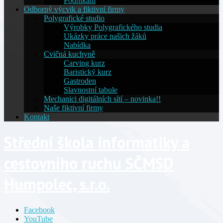
Podnikání
Odborný výcvik a fiktivní firmy
Polygrafické studio
Výrobky Polygrafického studia
Ukázky práce našich žáků
Nabídka
Cvičná kuchyně
Carving kurz
Baristický kurz
Gastroden
Slavnostní tabule
Mechanici digitálních sítí – novinka!!
Naše fiktivní firmy
Kontakt
Střední škola informatiky a
cestovního ruchu SČMSD
Humpolec, s.r.o.
Facebook
YouTube