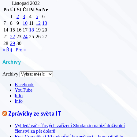
Listopad 2022
Po
Út
St
Čt
Pá
So
Ne
1
2
3
4
5
6
7
8
9
10
11
12
13
14
15
16
17
18
19
20
21
22
23
24
25
26
27
28
29
30
« Říj
Pro »
Archivy
Archivy
Facebook
YouTube
Info
Info
Zprávičky ze světa IT
Vyhledávač síťových zařízení Shodan.io nabízí doživotní
členství za pět dolarů
Rust Coreutils 0.10 vylepšují bezpečnost a kompatibilitu