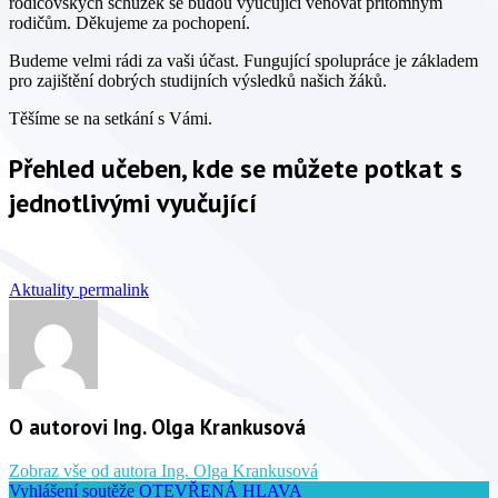
rodičovských schůzek se budou vyučující věnovat přítomným
rodičům. Děkujeme za pochopení.
Budeme velmi rádi za vaši účast. Fungující spolupráce je základem
pro zajištění dobrých studijních výsledků našich žáků.
Těšíme se na setkání s Vámi.
Přehled učeben, kde se můžete potkat s
jednotlivými vyučující
Aktuality
permalink
O autorovi Ing. Olga Krankusová
Zobraz vše od autora Ing. Olga Krankusová
Vyhlášení soutěže OTEVŘENÁ HLAVA