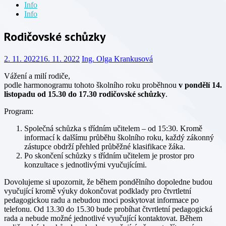
Info
Info
Rodičovské schůzky
2. 11. 2022
16. 11. 2022
Ing. Olga Krankusová
Vážení a milí rodiče,
podle harmonogramu tohoto školního roku proběhnou
v pondělí 14.
listopadu od 15.30 do 17.30
rodičovské schůzky
.
Program:
Společná schůzka s třídním učitelem – od 15:30. Kromě
informací k dalšímu průběhu školního roku, každý zákonný
zástupce obdrží přehled průběžné klasifikace žáka.
Po skončení schůzky s třídním učitelem je prostor pro
konzultace s jednotlivými vyučujícími.
Dovolujeme si upozornit, že během pondělního dopoledne budou
vyučující kromě výuky dokončovat podklady pro čtvrtletní
pedagogickou radu a nebudou moci poskytovat informace po
telefonu. Od 13.30 do 15.30 bude probíhat čtvrtletní pedagogická
rada a nebude možné jednotlivé vyučující kontaktovat. Během