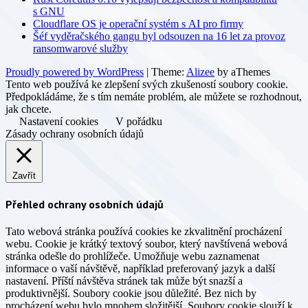
s GNU
Cloudflare OS je operační systém s AI pro firmy
Šéf vyděračského gangu byl odsouzen na 16 let za provoz
ransomwarové služby
Proudly powered by WordPress
|
Theme:
Alizee
by aThemes
Tento web používá ke zlepšení svých zkušeností soubory cookie.
Předpokládáme, že s tím nemáte problém, ale můžete se rozhodnout,
jak chcete.
Nastavení cookies
V pořádku
Zásady ochrany osobních údajů
Zavřít
Přehled ochrany osobních údajů
Tato webová stránka používá cookies ke zkvalitnění procházení
webu. Cookie je krátký textový soubor, který navštívená webová
stránka odešle do prohlížeče. Umožňuje webu zaznamenat
informace o vaší návštěvě, například preferovaný jazyk a další
nastavení. Příští návštěva stránek tak může být snazší a
produktivnější. Soubory cookie jsou důležité. Bez nich by
procházení webu bylo mnohem složitější. Soubory cookie slouží k