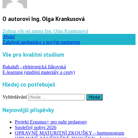
O autorovi Ing. Olga Krankusová
Zobraz vše od autora Ing. Olga Krankusová
¡Hola!
Zahájení spolupráce s novým partnerem
Vše pro kvalitní studium
Bakalaři - elektronická žákovská
E-learning (studijní materiály a cesty)
Hledej co potřebuješ
Vyhledávání
Nejnovější příspěvky
Projekt Erasmus+ pro naše pedagogy
Společný pobyt 2026
OPRAVNÉ MATURITNÍ ZKOUŠKY – harmonogram