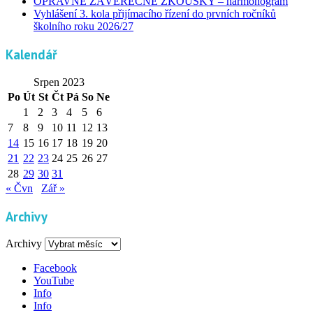
OPRAVNÉ ZÁVĚREČNÉ ZKOUŠKY – harmonogram
Vyhlášení 3. kola přijímacího řízení do prvních ročníků
školního roku 2026/27
Kalendář
Srpen 2023
Po
Út
St
Čt
Pá
So
Ne
1
2
3
4
5
6
7
8
9
10
11
12
13
14
15
16
17
18
19
20
21
22
23
24
25
26
27
28
29
30
31
« Čvn
Zář »
Archivy
Archivy
Facebook
YouTube
Info
Info