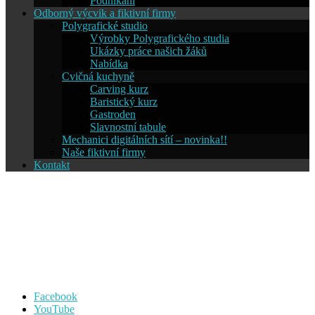
Podnikání
Odborný výcvik a fiktivní firmy
Polygrafické studio
Výrobky Polygrafického studia
Ukázky práce našich žáků
Nabídka
Cvičná kuchyně
Carving kurz
Baristický kurz
Gastroden
Slavnostní tabule
Mechanici digitálních sítí – novinka!!
Naše fiktivní firmy
Kontakt
Střední škola informatiky a
cestovního ruchu SČMSD
Humpolec, s.r.o.
Facebook
YouTube