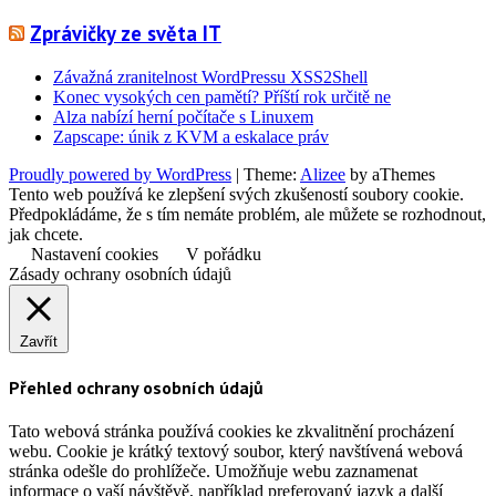
Zprávičky ze světa IT
Závažná zranitelnost WordPressu XSS2Shell
Konec vysokých cen pamětí? Příští rok určitě ne
Alza nabízí herní počítače s Linuxem
Zapscape: únik z KVM a eskalace práv
Proudly powered by WordPress
|
Theme:
Alizee
by aThemes
Tento web používá ke zlepšení svých zkušeností soubory cookie.
Předpokládáme, že s tím nemáte problém, ale můžete se rozhodnout,
jak chcete.
Nastavení cookies
V pořádku
Zásady ochrany osobních údajů
Zavřít
Přehled ochrany osobních údajů
Tato webová stránka používá cookies ke zkvalitnění procházení
webu. Cookie je krátký textový soubor, který navštívená webová
stránka odešle do prohlížeče. Umožňuje webu zaznamenat
informace o vaší návštěvě, například preferovaný jazyk a další