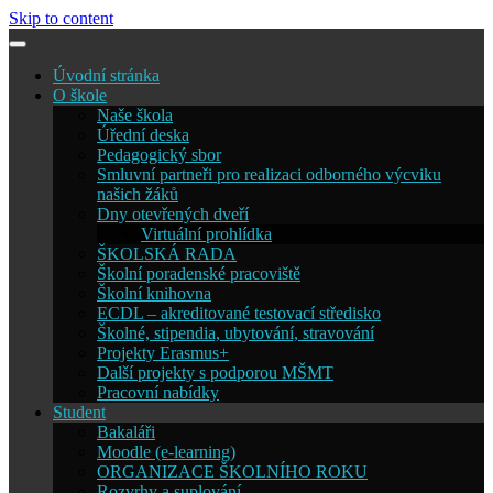
Skip to content
Úvodní stránka
O škole
Naše škola
Úřední deska
Pedagogický sbor
Smluvní partneři pro realizaci odborného výcviku
našich žáků
Dny otevřených dveří
Virtuální prohlídka
ŠKOLSKÁ RADA
Školní poradenské pracoviště
Školní knihovna
ECDL – akreditované testovací středisko
Školné, stipendia, ubytování, stravování
Projekty Erasmus+
Další projekty s podporou MŠMT
Pracovní nabídky
Student
Bakaláři
Moodle (e-learning)
ORGANIZACE ŠKOLNÍHO ROKU
Rozvrhy a suplování