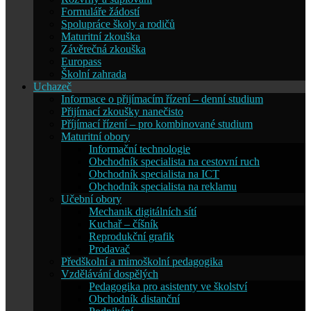
Formuláře žádostí
Spolupráce školy a rodičů
Maturitní zkouška
Závěrečná zkouška
Europass
Školní zahrada
Uchazeč
Informace o přijímacím řízení – denní studium
Přijímací zkoušky nanečisto
Příjímací řízení – pro kombinované studium
Maturitní obory
Informační technologie
Obchodník specialista na cestovní ruch
Obchodník specialista na ICT
Obchodník specialista na reklamu
Učební obory
Mechanik digitálních sítí
Kuchař – číšník
Reprodukční grafik
Prodavač
Předškolní a mimoškolní pedagogika
Vzdělávání dospělých
Pedagogika pro asistenty ve školství
Obchodník distanční