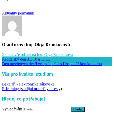
Aktuality
permalink
O autorovi Ing. Olga Krankusová
Zobraz vše od autora Ing. Olga Krankusová
Ředitelský den 31. 10 a 1. 11.
Den otevřených dveří ve spolupráci s Hospodářskou komorou
Vše pro kvalitní studium
Bakalaři - elektronická žákovská
E-learning (studijní materiály a cesty)
Hledej co potřebuješ
Vyhledávání