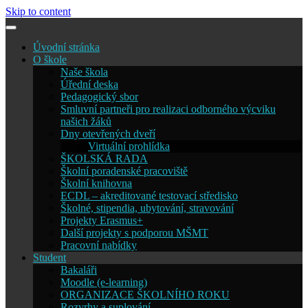
Skip to content
Úvodní stránka
O škole
Naše škola
Úřední deska
Pedagogický sbor
Smluvní partneři pro realizaci odborného výcviku
našich žáků
Dny otevřených dveří
Virtuální prohlídka
ŠKOLSKÁ RADA
Školní poradenské pracoviště
Školní knihovna
ECDL – akreditované testovací středisko
Školné, stipendia, ubytování, stravování
Projekty Erasmus+
Další projekty s podporou MŠMT
Pracovní nabídky
Student
Bakaláři
Moodle (e-learning)
ORGANIZACE ŠKOLNÍHO ROKU
Rozvrhy a suplování