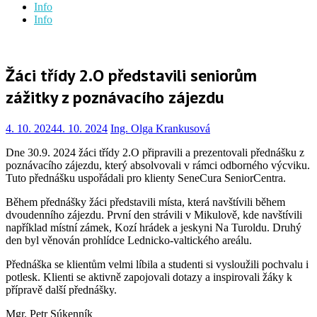
Info
Info
Žáci třídy 2.O představili seniorům
zážitky z poznávacího zájezdu
4. 10. 2024
4. 10. 2024
Ing. Olga Krankusová
Dne 30.9. 2024 žáci třídy 2.O připravili a prezentovali přednášku z
poznávacího zájezdu, který absolvovali v rámci odborného výcviku.
Tuto přednášku uspořádali pro klienty SeneCura SeniorCentra.
Během přednášky žáci představili místa, která navštívili během
dvoudenního zájezdu. První den strávili v Mikulově, kde navštívili
například místní zámek, Kozí hrádek a jeskyni Na Turoldu. Druhý
den byl věnován prohlídce Lednicko-valtického areálu.
Přednáška se klientům velmi líbila a studenti si vysloužili pochvalu i
potlesk. Klienti se aktivně zapojovali dotazy a inspirovali žáky k
přípravě další přednášky.
Mgr. Petr Súkenník