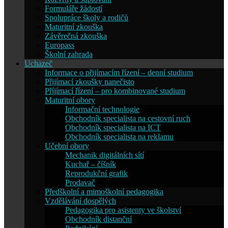
Formuláře žádostí
Spolupráce školy a rodičů
Maturitní zkouška
Závěrečná zkouška
Europass
Školní zahrada
Uchazeč
Informace o přijímacím řízení – denní studium
Přijímací zkoušky nanečisto
Příjímací řízení – pro kombinované studium
Maturitní obory
Informační technologie
Obchodník specialista na cestovní ruch
Obchodník specialista na ICT
Obchodník specialista na reklamu
Učební obory
Mechanik digitálních sítí
Kuchař – číšník
Reprodukční grafik
Prodavač
Předškolní a mimoškolní pedagogika
Vzdělávání dospělých
Pedagogika pro asistenty ve školství
Obchodník distanční