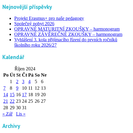
Nejnovější příspěvky
Projekt Erasmus+ pro naše pedagogy
Společný pobyt 2026
OPRAVNÉ MATURITNÍ ZKOUŠKY – harmonogram
OPRAVNÉ ZÁVĚREČNÉ ZKOUŠKY – harmonogram
Vyhlášení 3. kola přijímacího řízení do prvních ročníků
školního roku 2026/27
Kalendář
Říjen 2024
Po
Út
St
Čt
Pá
So
Ne
1
2
3
4
5
6
7
8
9
10
11
12
13
14
15
16
17
18
19
20
21
22
23
24
25
26
27
28
29
30
31
« Zář
Lis »
Archivy