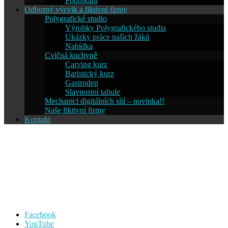
Podnikání
Odborný výcvik a fiktivní firmy
Polygrafické studio
Výrobky Polygrafického studia
Ukázky práce našich žáků
Nabídka
Cvičná kuchyně
Carving kurz
Baristický kurz
Gastroden
Slavnostní tabule
Mechanici digitálních sítí – novinka!!
Naše fiktivní firmy
Kontakt
Střední škola informatiky a
cestovního ruchu SČMSD
Humpolec, s.r.o.
Facebook
YouTube