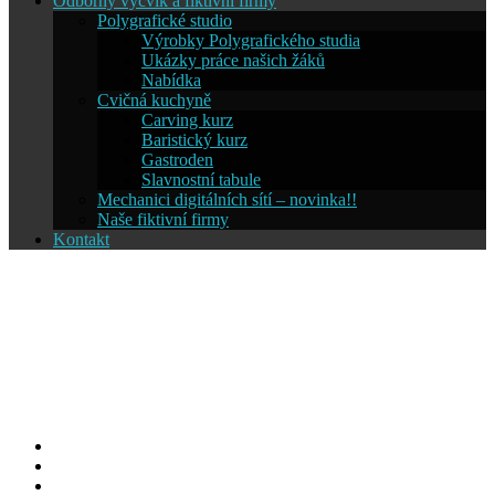
Odborný výcvik a fiktivní firmy
Polygrafické studio
Výrobky Polygrafického studia
Ukázky práce našich žáků
Nabídka
Cvičná kuchyně
Carving kurz
Baristický kurz
Gastroden
Slavnostní tabule
Mechanici digitálních sítí – novinka!!
Naše fiktivní firmy
Kontakt
Střední škola informatiky a
cestovního ruchu SČMSD
Humpolec, s.r.o.
Facebook
YouTube
Info