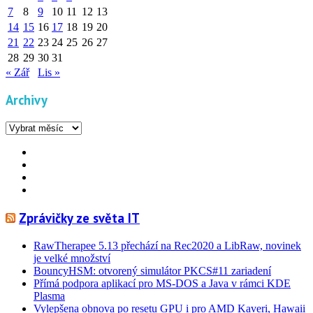
7
8
9
10
11
12
13
14
15
16
17
18
19
20
21
22
23
24
25
26
27
28
29
30
31
« Zář
Lis »
Archivy
Archivy
Facebook
YouTube
Info
Info
Zprávičky ze světa IT
RawTherapee 5.13 přechází na Rec2020 a LibRaw, novinek
je velké množství
BouncyHSM: otvorený simulátor PKCS#11 zariadení
Přímá podpora aplikací pro MS-DOS a Java v rámci KDE
Plasma
Vylepšena obnova po resetu GPU i pro AMD Kaveri, Hawaii