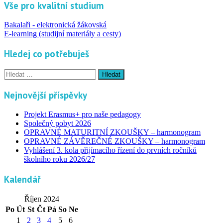
Vše pro kvalitní studium
Bakalaři - elektronická žákovská
E-learning (studijní materiály a cesty)
Hledej co potřebuješ
Vyhledávání
Nejnovější příspěvky
Projekt Erasmus+ pro naše pedagogy
Společný pobyt 2026
OPRAVNÉ MATURITNÍ ZKOUŠKY – harmonogram
OPRAVNÉ ZÁVĚREČNÉ ZKOUŠKY – harmonogram
Vyhlášení 3. kola přijímacího řízení do prvních ročníků
školního roku 2026/27
Kalendář
Říjen 2024
Po
Út
St
Čt
Pá
So
Ne
1
2
3
4
5
6