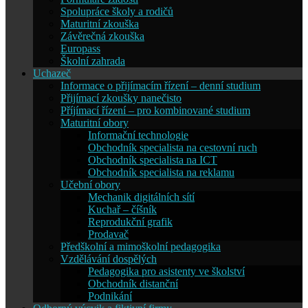
Spolupráce školy a rodičů
Maturitní zkouška
Závěrečná zkouška
Europass
Školní zahrada
Uchazeč
Informace o přijímacím řízení – denní studium
Přijímací zkoušky nanečisto
Příjímací řízení – pro kombinované studium
Maturitní obory
Informační technologie
Obchodník specialista na cestovní ruch
Obchodník specialista na ICT
Obchodník specialista na reklamu
Učební obory
Mechanik digitálních sítí
Kuchař – číšník
Reprodukční grafik
Prodavač
Předškolní a mimoškolní pedagogika
Vzdělávání dospělých
Pedagogika pro asistenty ve školství
Obchodník distanční
Podnikání