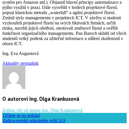
systém pro Amazon atd.). Objasnil hlavní principy automatizace a
jejího využití v praxi. Dále vysvětlil v bodech projektové řízení,
popsal klasickou metodu „waterfall“ a agilní projektové řízení.
Zmínil styly managementu v projektech ICT. V závěru si studenti
vyzkoušeli projektové řízení na svých fiktivních firmách, určili
rizika, navrhli jejich ošetření, otestovali změnové řízení a ověřili
funkčnost organizačního managementu. Pan Baroch sklidil od všech
studentů velký potlesk za užitečné informace a sdílení zkušeností v
oboru ICT.
Ing. Eva Augustová
Aktuality
permalink
O autorovi Ing. Olga Krankusová
Zobraz vše od autora Ing. Olga Krankusová
Těšíme se na setkání
Halloweenské odpoledne režii 3.O