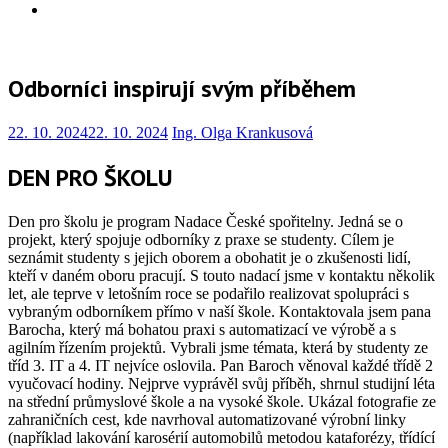
Info
Odborníci inspirují svým příběhem
22. 10. 2024
22. 10. 2024
Ing. Olga Krankusová
DEN PRO ŠKOLU
Den pro školu je program Nadace České spořitelny. Jedná se o
projekt, který spojuje odborníky z praxe se studenty. Cílem je
seznámit studenty s jejich oborem a obohatit je o zkušenosti lidí,
kteří v daném oboru pracují. S touto nadací jsme v kontaktu několik
let, ale teprve v letošním roce se podařilo realizovat spolupráci s
vybraným odborníkem přímo v naší škole. Kontaktovala jsem pana
Barocha, který má bohatou praxi s automatizací ve výrobě a s
agilním řízením projektů. Vybrali jsme témata, která by studenty ze
tříd 3. IT a 4. IT nejvíce oslovila. Pan Baroch věnoval každé třídě 2
vyučovací hodiny. Nejprve vyprávěl svůj příběh, shrnul studijní léta
na střední průmyslové škole a na vysoké škole. Ukázal fotografie ze
zahraničních cest, kde navrhoval automatizované výrobní linky
(například lakování karosérií automobilů metodou kataforézy, třídící