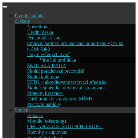
Skip
to
Úvodní stránka
content
O škole
Naše škola
Úřední deska
Pedagogický sbor
Smluvní partneři pro realizaci odborného výcviku
našich žáků
Dny otevřených dveří
Virtuální prohlídka
ŠKOLSKÁ RADA
Školní poradenské pracoviště
Školní knihovna
ECDL – akreditované testovací středisko
Školné, stipendia, ubytování, stravování
Projekty Erasmus+
Další projekty s podporou MŠMT
Pracovní nabídky
Student
Bakaláři
Moodle (e-learning)
ORGANIZACE ŠKOLNÍHO ROKU
Rozvrhy a suplování
Formuláře žádostí