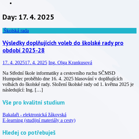
Info
Day:
17. 4. 2025
Školská rada
Výsledky doplňujících voleb do školské rady pro
období 2025-28
17. 4. 2025
17. 4. 2025
Ing. Olga Krankusová
Na Střední škole informatiky a cestovního ruchu SČMSD
Humpolec proběhlo dne 16. 4. 2025 hlasování v doplňujících
volbách do školské rady. Složení školské rady od 1. května 2025 je
následující: Ing. […]
Vše pro kvalitní studium
Bakalaři - elektronická žákovská
E-learning (studijní materiály a cesty)
Hledej co potřebuješ