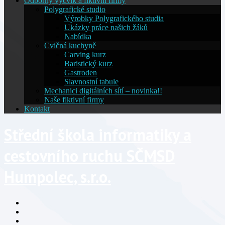
Odborný výcvik a fiktivní firmy
Polygrafické studio
Výrobky Polygrafického studia
Ukázky práce našich žáků
Nabídka
Cvičná kuchyně
Carving kurz
Baristický kurz
Gastroden
Slavnostní tabule
Mechanici digitálních sítí – novinka!!
Naše fiktivní firmy
Kontakt
Střední škola informatiky a
cestovního ruchu SČMSD
Humpolec, s.r.o.
Facebook
YouTube
Info