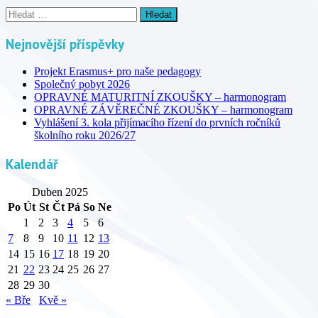
Vyhledávání
Nejnovější příspěvky
Projekt Erasmus+ pro naše pedagogy
Společný pobyt 2026
OPRAVNÉ MATURITNÍ ZKOUŠKY – harmonogram
OPRAVNÉ ZÁVĚREČNÉ ZKOUŠKY – harmonogram
Vyhlášení 3. kola přijímacího řízení do prvních ročníků
školního roku 2026/27
Kalendář
Duben 2025
Po
Út
St
Čt
Pá
So
Ne
1
2
3
4
5
6
7
8
9
10
11
12
13
14
15
16
17
18
19
20
21
22
23
24
25
26
27
28
29
30
« Bře
Kvě »