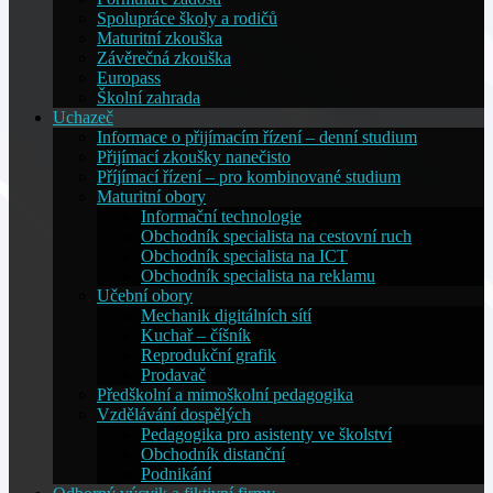
Spolupráce školy a rodičů
Maturitní zkouška
Závěrečná zkouška
Europass
Školní zahrada
Uchazeč
Informace o přijímacím řízení – denní studium
Přijímací zkoušky nanečisto
Příjímací řízení – pro kombinované studium
Maturitní obory
Informační technologie
Obchodník specialista na cestovní ruch
Obchodník specialista na ICT
Obchodník specialista na reklamu
Učební obory
Mechanik digitálních sítí
Kuchař – číšník
Reprodukční grafik
Prodavač
Předškolní a mimoškolní pedagogika
Vzdělávání dospělých
Pedagogika pro asistenty ve školství
Obchodník distanční
Podnikání