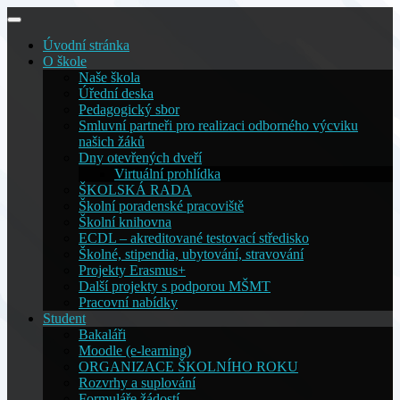
Skip
to
Úvodní stránka
content
O škole
Naše škola
Úřední deska
Pedagogický sbor
Smluvní partneři pro realizaci odborného výcviku
našich žáků
Dny otevřených dveří
Virtuální prohlídka
ŠKOLSKÁ RADA
Školní poradenské pracoviště
Školní knihovna
ECDL – akreditované testovací středisko
Školné, stipendia, ubytování, stravování
Projekty Erasmus+
Další projekty s podporou MŠMT
Pracovní nabídky
Student
Bakaláři
Moodle (e-learning)
ORGANIZACE ŠKOLNÍHO ROKU
Rozvrhy a suplování
Formuláře žádostí