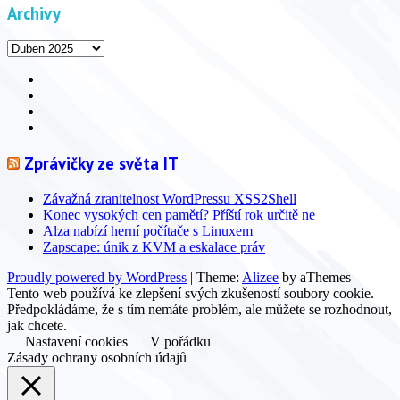
Archivy
Archivy
Facebook
YouTube
Info
Info
Zprávičky ze světa IT
Závažná zranitelnost WordPressu XSS2Shell
Konec vysokých cen pamětí? Příští rok určitě ne
Alza nabízí herní počítače s Linuxem
Zapscape: únik z KVM a eskalace práv
Proudly powered by WordPress
|
Theme:
Alizee
by aThemes
Tento web používá ke zlepšení svých zkušeností soubory cookie.
Předpokládáme, že s tím nemáte problém, ale můžete se rozhodnout,
jak chcete.
Nastavení cookies
V pořádku
Zásady ochrany osobních údajů