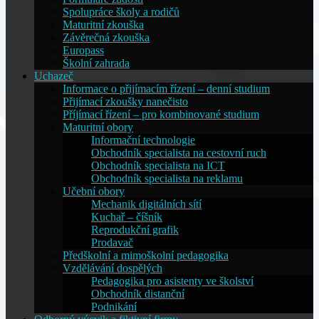
Spolupráce školy a rodičů
Maturitní zkouška
Závěrečná zkouška
Europass
Školní zahrada
Uchazeč
Informace o přijímacím řízení – denní studium
Přijímací zkoušky nanečisto
Příjímací řízení – pro kombinované studium
Maturitní obory
Informační technologie
Obchodník specialista na cestovní ruch
Obchodník specialista na ICT
Obchodník specialista na reklamu
Učební obory
Mechanik digitálních sítí
Kuchař – číšník
Reprodukční grafik
Prodavač
Předškolní a mimoškolní pedagogika
Vzdělávání dospělých
Pedagogika pro asistenty ve školství
Obchodník distanční
Podnikání