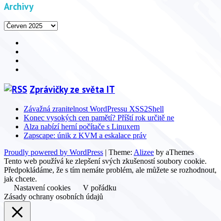
Archivy
Archivy
Facebook
YouTube
Info
Info
Zprávičky ze světa IT
Závažná zranitelnost WordPressu XSS2Shell
Konec vysokých cen pamětí? Příští rok určitě ne
Alza nabízí herní počítače s Linuxem
Zapscape: únik z KVM a eskalace práv
Proudly powered by WordPress
|
Theme:
Alizee
by aThemes
Tento web používá ke zlepšení svých zkušeností soubory cookie.
Předpokládáme, že s tím nemáte problém, ale můžete se rozhodnout,
jak chcete.
Nastavení cookies
V pořádku
Zásady ochrany osobních údajů