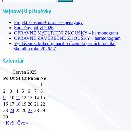
Nejnovější příspěvky
Projekt Erasmus+ pro naše pedagogy
Společný pobyt 2026
OPRAVNÉ MATURITNÍ ZKOUŠKY – harmonogram
OPRAVNÉ ZÁVĚREČNÉ ZKOUŠKY – harmonogram
Vyhlášení 3. kola přijímacího řízení do prvních ročníků
školního roku 2026/27
Kalendář
Červen 2025
Po
Út
St
Čt
Pá
So
Ne
1
2
3
4
5
6
7
8
9
10
11
12
13
14
15
16
17
18
19
20
21
22
23
24
25
26
27
28
29
30
« Kvě
Čvc »