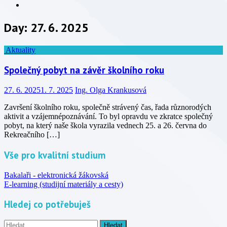
Info
Day:
27. 6. 2025
Aktuality
Společný pobyt na závěr školního roku
27. 6. 2025
1. 7. 2025
Ing. Olga Krankusová
Završení školního roku, společně strávený čas, řada různorodých
aktivit a vzájemnépoznávání. To byl opravdu ve zkratce společný
pobyt, na který naše škola vyrazila vednech 25. a 26. června do
Rekreačního […]
Vše pro kvalitní studium
Bakalaři - elektronická žákovská
E-learning (studijní materiály a cesty)
Hledej co potřebuješ
Vyhledávání