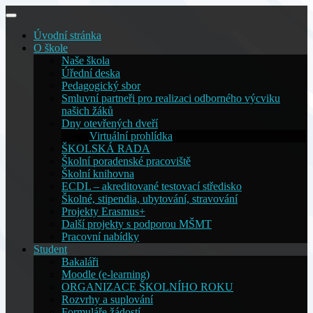
Skip
to
Úvodní stránka
content
O škole
Naše škola
Úřední deska
Pedagogický sbor
Smluvní partneři pro realizaci odborného výcviku
našich žáků
Dny otevřených dveří
Virtuální prohlídka
ŠKOLSKÁ RADA
Školní poradenské pracoviště
Školní knihovna
ECDL – akreditované testovací středisko
Školné, stipendia, ubytování, stravování
Projekty Erasmus+
Další projekty s podporou MŠMT
Pracovní nabídky
Student
Bakaláři
Moodle (e-learning)
ORGANIZACE ŠKOLNÍHO ROKU
Rozvrhy a suplování
Formuláře žádostí