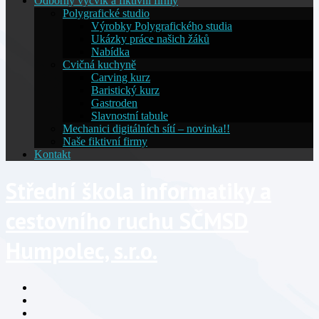
Odborný výcvik a fiktivní firmy
Polygrafické studio
Výrobky Polygrafického studia
Ukázky práce našich žáků
Nabídka
Cvičná kuchyně
Carving kurz
Baristický kurz
Gastroden
Slavnostní tabule
Mechanici digitálních sítí – novinka!!
Naše fiktivní firmy
Kontakt
Střední škola informatiky a
cestovního ruchu SČMSD
Humpolec, s.r.o.
Facebook
YouTube
Info