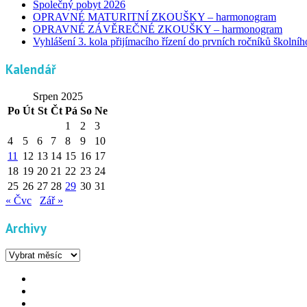
Společný pobyt 2026
OPRAVNÉ MATURITNÍ ZKOUŠKY – harmonogram
OPRAVNÉ ZÁVĚREČNÉ ZKOUŠKY – harmonogram
Vyhlášení 3. kola přijímacího řízení do prvních ročníků školní
Kalendář
Srpen 2025
Po
Út
St
Čt
Pá
So
Ne
1
2
3
4
5
6
7
8
9
10
11
12
13
14
15
16
17
18
19
20
21
22
23
24
25
26
27
28
29
30
31
« Čvc
Zář »
Archivy
Archivy
Facebook
YouTube
Info