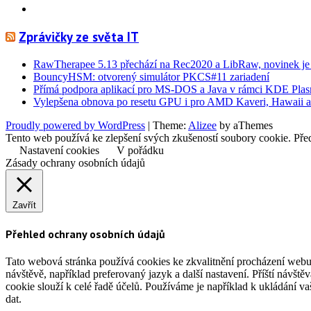
Info
Zprávičky ze světa IT
RawTherapee 5.13 přechází na Rec2020 a LibRaw, novinek je
BouncyHSM: otvorený simulátor PKCS#11 zariadení
Přímá podpora aplikací pro MS-DOS a Java v rámci KDE Pla
Vylepšena obnova po resetu GPU i pro AMD Kaveri, Hawaii a
Proudly powered by WordPress
|
Theme:
Alizee
by aThemes
Tento web používá ke zlepšení svých zkušeností soubory cookie. Před
Nastavení cookies
V pořádku
Zásady ochrany osobních údajů
Zavřít
Přehled ochrany osobních údajů
Tato webová stránka používá cookies ke zkvalitnění procházení webu
návštěvě, například preferovaný jazyk a další nastavení. Příští návšt
cookie slouží k celé řadě účelů. Používáme je například k ukládání v
dat.