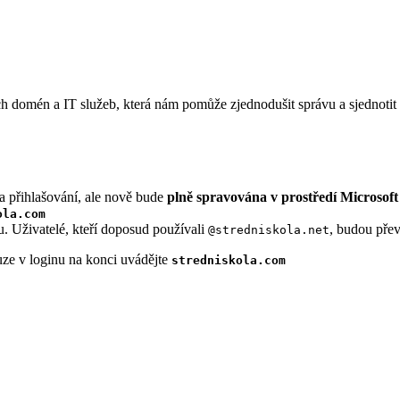
ch domén a IT služeb, která nám pomůže zjednodušit správu a sjednotit 
a přihlašování, ale nově bude
plně spravována v prostředí Microsoft
ola.com
u. Uživatelé, kteří doposud používali
, budou pře
@stredniskola.net
ouze v loginu na konci uvádějte
stredniskola.com