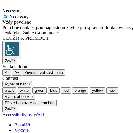
Necessary
Necessary
Vždy povoleno
Potřebné cookies jsou naprosto nezbytné pro správnou funkci webovýc
neukládají žádné osobní údaje.
ULOŽIT A PŘIJMOUT
Zavřít
Velikost fontu
A-
A+
Původní velikost fontu
Contrast
Vyber si barvu
black
white
green
blue
red
orange
yellow
navi
Vymazat cookie
Převeď obrázky do černobíla
Zavřít
Accessibility by WAH
Bakaláři
Moodle