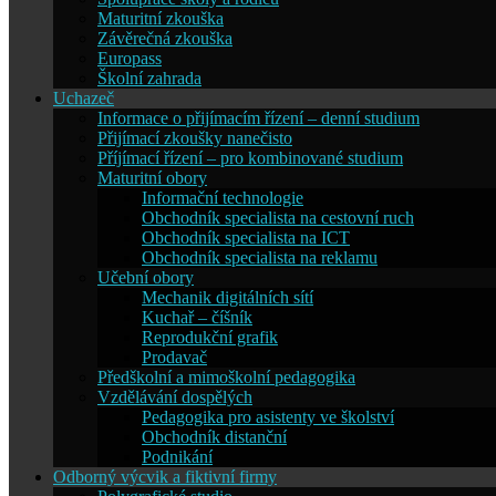
Maturitní zkouška
Závěrečná zkouška
Europass
Školní zahrada
Uchazeč
Informace o přijímacím řízení – denní studium
Přijímací zkoušky nanečisto
Příjímací řízení – pro kombinované studium
Maturitní obory
Informační technologie
Obchodník specialista na cestovní ruch
Obchodník specialista na ICT
Obchodník specialista na reklamu
Učební obory
Mechanik digitálních sítí
Kuchař – číšník
Reprodukční grafik
Prodavač
Předškolní a mimoškolní pedagogika
Vzdělávání dospělých
Pedagogika pro asistenty ve školství
Obchodník distanční
Podnikání
Odborný výcvik a fiktivní firmy