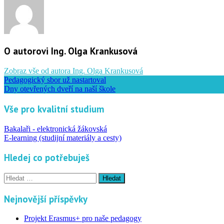
O autorovi Ing. Olga Krankusová
Zobraz vše od autora Ing. Olga Krankusová
Pedagogický sbor už nastartoval
Dny otevřených dveří na naší škole
Vše pro kvalitní studium
Bakalaři - elektronická žákovská
E-learning (studijní materiály a cesty)
Hledej co potřebuješ
Vyhledávání
Nejnovější příspěvky
Projekt Erasmus+ pro naše pedagogy