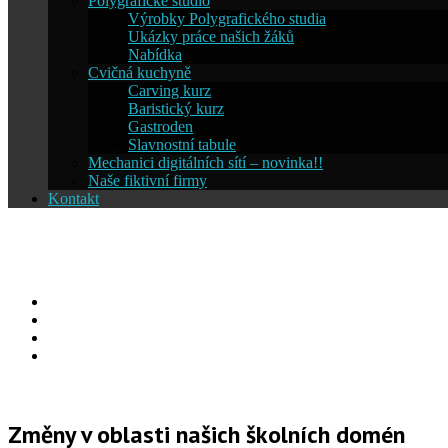
Polygrafické studio
Výrobky Polygrafického studia
Ukázky práce našich žáků
Nabídka
Cvičná kuchyně
Carving kurz
Baristický kurz
Gastroden
Slavnostní tabule
Mechanici digitálních sítí – novinka!!
Naše fiktivní firmy
Kontakt
Střední škola informatiky a ces
Facebook
YouTube
Info
Info
Změny v oblasti našich školních domén