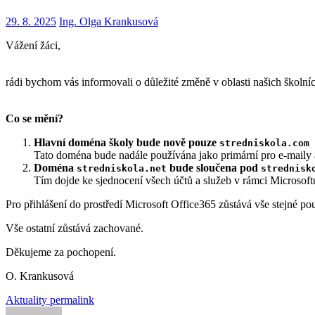
29. 8. 2025
Ing. Olga Krankusová
Vážení žáci,
rádi bychom vás informovali o důležité změně v oblasti našich školní
Co se mění?
Hlavní doména školy bude nově pouze
stredniskola.com
Tato doména bude nadále používána jako primární pro e-maily 
Doména
bude sloučena pod
stredniskola.net
strednisk
Tím dojde ke sjednocení všech účtů a služeb v rámci Microsoft
Pro přihlášení do prostředí Microsoft Office365 zůstává vše stejné p
Vše ostatní zůstává zachované.
Děkujeme za pochopení.
O. Krankusová
Aktuality
permalink