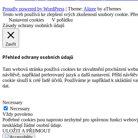
Proudly powered by WordPress
|
Theme:
Alizee
by aThemes
Tento web používá ke zlepšení svých zkušeností soubory cookie. Před
Nastavení cookies
V pořádku
Zásady ochrany osobních údajů
Zavřít
Přehled ochrany osobních údajů
Tato webová stránka používá cookies ke zkvalitnění procházení webu
návštěvě, například preferovaný jazyk a další nastavení. Příští návšt
cookie slouží k celé řadě účelů. Používáme je například k ukládání v
dat.
Necessary
Necessary
Vždy povoleno
Potřebné cookies jsou naprosto nezbytné pro správnou funkci webovýc
neukládají žádné osobní údaje.
ULOŽIT A PŘIJMOUT