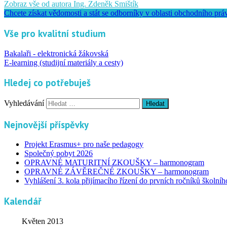
Zobraz vše od autora Ing. Zdeněk Smištík
Chcete získat vědomosti a stát se odborníky v oblasti obchodního prá
Vše pro kvalitní studium
Bakalaři - elektronická žákovská
E-learning (studijní materiály a cesty)
Hledej co potřebuješ
Vyhledávání
Nejnovější příspěvky
Projekt Erasmus+ pro naše pedagogy
Společný pobyt 2026
OPRAVNÉ MATURITNÍ ZKOUŠKY – harmonogram
OPRAVNÉ ZÁVĚREČNÉ ZKOUŠKY – harmonogram
Vyhlášení 3. kola přijímacího řízení do prvních ročníků školní
Kalendář
Květen 2013