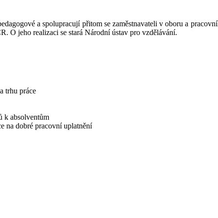
í pedagogové a spolupracují přitom se zaměstnavateli v oboru a praco
 O jeho realizaci se stará Národní ústav pro vzdělávání.
na trhu práce
lů k absolventům
nce na dobré pracovní uplatnění