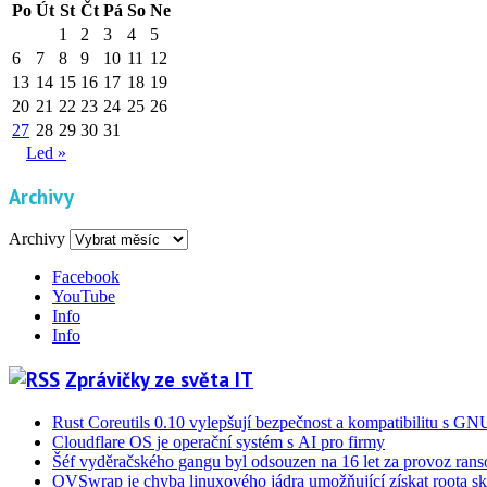
Po
Út
St
Čt
Pá
So
Ne
1
2
3
4
5
6
7
8
9
10
11
12
13
14
15
16
17
18
19
20
21
22
23
24
25
26
27
28
29
30
31
Led »
Archivy
Archivy
Facebook
YouTube
Info
Info
Zprávičky ze světa IT
Rust Coreutils 0.10 vylepšují bezpečnost a kompatibilitu s GN
Cloudflare OS je operační systém s AI pro firmy
Šéf vyděračského gangu byl odsouzen na 16 let za provoz ra
OVSwrap je chyba linuxového jádra umožňující získat roota s