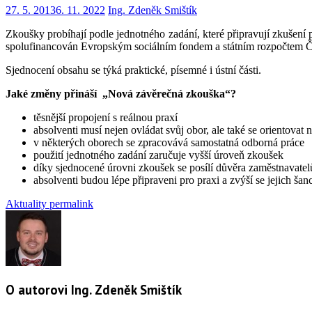
27. 5. 2013
6. 11. 2022
Ing. Zdeněk Smištík
Zkoušky probíhají podle jednotného zadání, které připravují zkušen
spolufinancován Evropským sociálním fondem a státním rozpočtem ČR.
Sjednocení obsahu se týká praktické, písemné i ústní části.
Jaké změny přináší „Nová závěrečná zkouška“?
těsnější propojení s reálnou praxí
absolventi musí nejen ovládat svůj obor, ale také se orientovat 
v některých oborech se zpracovává samostatná odborná práce
použití jednotného zadání zaručuje vyšší úroveň zkoušek
díky sjednocené úrovni zkoušek se posílí důvěra zaměstnavate
absolventi budou lépe připraveni pro praxi a zvýší se jejich ša
Aktuality
permalink
O autorovi Ing. Zdeněk Smištík