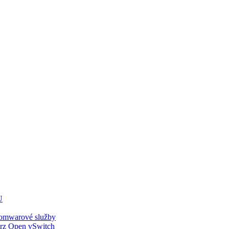
U
nsomwarové služby
krz Open vSwitch