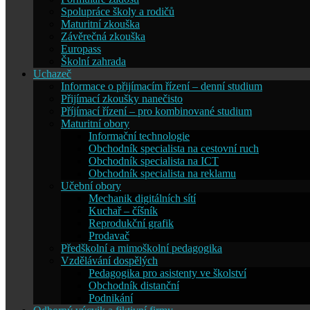
Spolupráce školy a rodičů
Maturitní zkouška
Závěrečná zkouška
Europass
Školní zahrada
Uchazeč
Informace o přijímacím řízení – denní studium
Přijímací zkoušky nanečisto
Příjímací řízení – pro kombinované studium
Maturitní obory
Informační technologie
Obchodník specialista na cestovní ruch
Obchodník specialista na ICT
Obchodník specialista na reklamu
Učební obory
Mechanik digitálních sítí
Kuchař – číšník
Reprodukční grafik
Prodavač
Předškolní a mimoškolní pedagogika
Vzdělávání dospělých
Pedagogika pro asistenty ve školství
Obchodník distanční
Podnikání