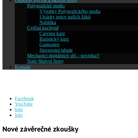
Odborný výcvik a fiktivní firmy
Polygrafické studio
Výrobky Polygrafického studia
Ukázky práce našich žáků
Nabídka
Cvičná kuchyně
Carving kurz
Baristický kurz
Gastroden
Slavnostní tabule
Mechanici digitálních sítí – novinka!!
Naše fiktivní firmy
Kontakt
Střední škola informatiky a ces
Facebook
YouTube
Info
Info
Nové závěrečné zkoušky