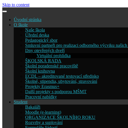
Skip to content
Úvodní stránka
O škole
Naše škola
Úřední deska
Pedagogický sbor
Smluvní partneři pro realizaci odborného výcviku našich
Dny otevřených dveří
Virtuální prohlídka
ŠKOLSKÁ RADA
Školní poradenské pracoviště
Školní knihovna
ECDL – akreditované testovací středisko
Školné, stipendia, ubytování, stravování
Projekty Erasmus+
Další projekty s podporou MŠMT
Pracovní nabídky
Student
Bakaláři
Moodle (e-learning)
ORGANIZACE ŠKOLNÍHO ROKU
Rozvrhy a suplování
Formuláře žádostí