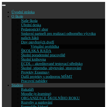
Skip
to
Úvodní stránka
content
O škole
Naše škola
Úřední deska
Pedagogický sbor
Smluvní partneři pro realizaci odborného výcviku
našich žáků
Dny otevřených dveří
Virtuální prohlídka
ŠKOLSKÁ RADA
Školní poradenské pracoviště
Školní knihovna
ECDL – akreditované testovací středisko
Školné, stipendia, ubytování, stravování
Projekty Erasmus+
Další projekty s podporou MŠMT
Pracovní nabídky
Student
Bakaláři
Moodle (e-learning)
ORGANIZACE ŠKOLNÍHO ROKU
Rozvrhy a suplování
Formuláře žádostí