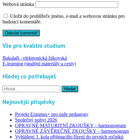
Webová stránka
Uložit do prohlížeče jméno, e-mail a webovou stránku pro
budoucí komentáře.
Vše pro kvalitní studium
Bakalaři - elektronická žákovská
E-learning (studijní materiály a cesty)
Hledej co potřebuješ
Vyhledávání
Nejnovější příspěvky
Projekt Erasmus+ pro naše pedagogy
Společný pobyt 2026
OPRAVNÉ MATURITNÍ ZKOUŠKY – harmonogram
OPRAVNÉ ZÁVĚREČNÉ ZKOUŠKY – harmonogram
Vyhlášení 3. kola přijímacího řízení do prvních ročníků