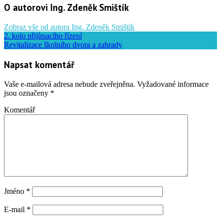
O autorovi Ing. Zdeněk Smištík
Zobraz vše od autora Ing. Zdeněk Smištík
2. kolo přijímacího řízení
Revitalizace školního dvora a zahrady
Napsat komentář
Vaše e-mailová adresa nebude zveřejněna.
Vyžadované informace
jsou označeny
*
Komentář
Jméno
*
E-mail
*