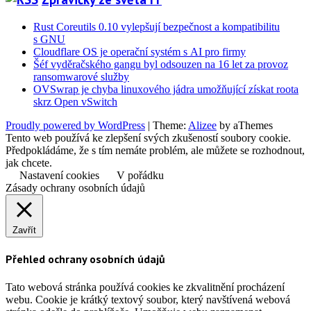
Rust Coreutils 0.10 vylepšují bezpečnost a kompatibilitu
s GNU
Cloudflare OS je operační systém s AI pro firmy
Šéf vyděračského gangu byl odsouzen na 16 let za provoz
ransomwarové služby
OVSwrap je chyba linuxového jádra umožňující získat roota
skrz Open vSwitch
Proudly powered by WordPress
|
Theme:
Alizee
by aThemes
Tento web používá ke zlepšení svých zkušeností soubory cookie.
Předpokládáme, že s tím nemáte problém, ale můžete se rozhodnout,
jak chcete.
Nastavení cookies
V pořádku
Zásady ochrany osobních údajů
Zavřít
Přehled ochrany osobních údajů
Tato webová stránka používá cookies ke zkvalitnění procházení
webu. Cookie je krátký textový soubor, který navštívená webová