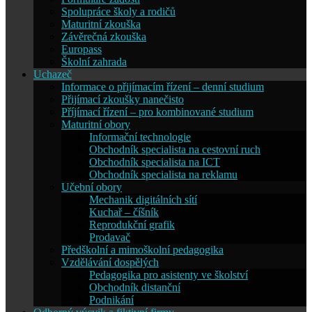
Spolupráce školy a rodičů
Maturitní zkouška
Závěrečná zkouška
Europass
Školní zahrada
Uchazeč
Informace o přijímacím řízení – denní studium
Přijímací zkoušky nanečisto
Příjímací řízení – pro kombinované studium
Maturitní obory
Informační technologie
Obchodník specialista na cestovní ruch
Obchodník specialista na ICT
Obchodník specialista na reklamu
Učební obory
Mechanik digitálních sítí
Kuchař – číšník
Reprodukční grafik
Prodavač
Předškolní a mimoškolní pedagogika
Vzdělávání dospělých
Pedagogika pro asistenty ve školství
Obchodník distanční
Podnikání