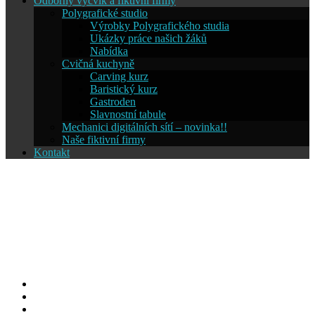
Odborný výcvik a fiktivní firmy
Polygrafické studio
Výrobky Polygrafického studia
Ukázky práce našich žáků
Nabídka
Cvičná kuchyně
Carving kurz
Baristický kurz
Gastroden
Slavnostní tabule
Mechanici digitálních sítí – novinka!!
Naše fiktivní firmy
Kontakt
Střední škola informatiky a
cestovního ruchu SČMSD
Humpolec, s.r.o.
Facebook
YouTube
Info