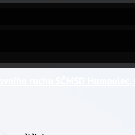
tovního ruchu SČMSD Humpolec, s.