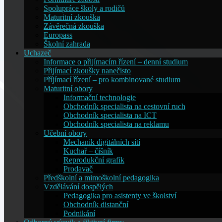
Spolupráce školy a rodičů
Maturitní zkouška
Závěrečná zkouška
Europass
Školní zahrada
Uchazeč
Informace o přijímacím řízení – denní studium
Přijímací zkoušky nanečisto
Příjímací řízení – pro kombinované studium
Maturitní obory
Informační technologie
Obchodník specialista na cestovní ruch
Obchodník specialista na ICT
Obchodník specialista na reklamu
Učební obory
Mechanik digitálních sítí
Kuchař – číšník
Reprodukční grafik
Prodavač
Předškolní a mimoškolní pedagogika
Vzdělávání dospělých
Pedagogika pro asistenty ve školství
Obchodník distanční
Podnikání