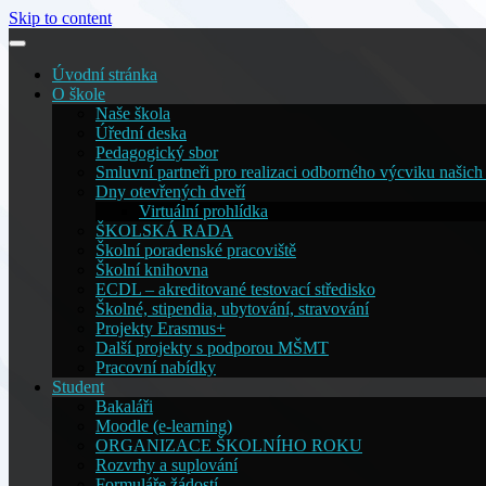
Skip to content
Úvodní stránka
O škole
Naše škola
Úřední deska
Pedagogický sbor
Smluvní partneři pro realizaci odborného výcviku našich
Dny otevřených dveří
Virtuální prohlídka
ŠKOLSKÁ RADA
Školní poradenské pracoviště
Školní knihovna
ECDL – akreditované testovací středisko
Školné, stipendia, ubytování, stravování
Projekty Erasmus+
Další projekty s podporou MŠMT
Pracovní nabídky
Student
Bakaláři
Moodle (e-learning)
ORGANIZACE ŠKOLNÍHO ROKU
Rozvrhy a suplování
Formuláře žádostí