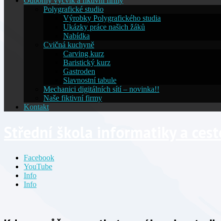
Odborný výcvik a fiktivní firmy
Polygrafické studio
Výrobky Polygrafického studia
Ukázky práce našich žáků
Nabídka
Cvičná kuchyně
Carving kurz
Baristický kurz
Gastroden
Slavnostní tabule
Mechanici digitálních sítí – novinka!!
Naše fiktivní firmy
Kontakt
Střední škola informatiky a ces
Facebook
YouTube
Info
Info