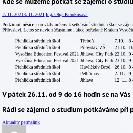
Kde se můžeme potkat se zájemci o studiu
2. 11. 2021
3. 11. 2021
Ing. Olga Krankusová
Podzimní měsíce jsou vždy určeny k setkávání středních škol se zájem
Přibyslavi. Letos se navíc zúčastníme i akce pořádané Krajem Vysoči
Přehlídka středních škol
Třeboň
7.10.
8 
Přehlídka středních škol
Přibyslav, ZŠ
21.10.
16
Vysočina Education Festival 2021
Jihlava. City Park
22.10.
9 
Vysočina Education Festival 2021
Jihlava. City Park
23.10.
9 
Přehlídka středních škol
Havlíčkův Brod
26.10.
8 
Přehlídka středních škol
Pelhřimov
2. 11.
9 
Přehlídka středních škol
Jihlava
12. 11.
8 
V pátek 26.11. od 9 do 16 hodin se na Vás t
Rádi se zájemci o studium potkáváme při p
Aktuality
permalink