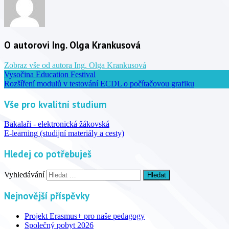
O autorovi Ing. Olga Krankusová
Zobraz vše od autora Ing. Olga Krankusová
Vysočina Education Festival
Rozšíření modulů v testování ECDL o počítačovou grafiku
Vše pro kvalitní studium
Bakalaři - elektronická žákovská
E-learning (studijní materiály a cesty)
Hledej co potřebuješ
Vyhledávání
Nejnovější příspěvky
Projekt Erasmus+ pro naše pedagogy
Společný pobyt 2026