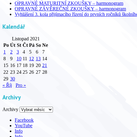
OPRAVNÉ MATURITNÍ ZKOUŠKY – harmonogram
OPRAVNÉ ZÁVĚREČNÉ ZKOUŠKY – harmonogram
Vyhlášení 3. kola přijímacího řízení do prvních ročníků školní
Kalendář
Listopad 2021
Po
Út
St
Čt
Pá
So
Ne
1
2
3
4
5
6
7
8
9
10
11
12
13
14
15
16
17
18
19
20
21
22
23
24
25
26
27
28
29
30
« Říj
Pro »
Archivy
Archivy
Facebook
YouTube
Info
Info