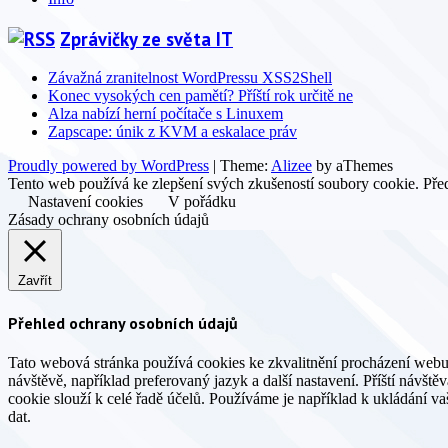
Zprávičky ze světa IT
Závažná zranitelnost WordPressu XSS2Shell
Konec vysokých cen pamětí? Příští rok určitě ne
Alza nabízí herní počítače s Linuxem
Zapscape: únik z KVM a eskalace práv
Proudly powered by WordPress
|
Theme:
Alizee
by aThemes
Tento web používá ke zlepšení svých zkušeností soubory cookie. Před
Nastavení cookies
V pořádku
Zásady ochrany osobních údajů
Zavřít
Přehled ochrany osobních údajů
Tato webová stránka používá cookies ke zkvalitnění procházení webu
návštěvě, například preferovaný jazyk a další nastavení. Příští návšt
cookie slouží k celé řadě účelů. Používáme je například k ukládání v
dat.