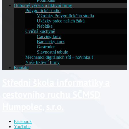
Podnikání
Odborný výcvik a fiktivní firmy
Polygrafické studio
Výrobky Polygrafického studia
Ukázky práce našich žáků
Nabídka
Cvičná kuchyně
Carving kurz
Baristický kurz
Gastroden
Slavnostní tabule
Mechanici digitálních sítí – novinka!!
Naše fiktivní firmy
Kontakt
Střední škola informatiky a
cestovního ruchu SČMSD
Humpolec, s.r.o.
Facebook
YouTube