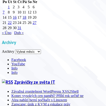
Po
Út
St
Čt
Pá
So
Ne
1
2
3
4
5
6
7
8
9
10
11
12
13
14
15
16
17
18
19
20
21
22
23
24
25
26
27
28
29
30
31
« Úno
Dub »
Archivy
Archivy
Facebook
YouTube
Info
Info
Zprávičky ze světa IT
Závažná zranitelnost WordPressu XSS2Shell
Konec vysokých cen pamětí? Příští rok určitě ne
Alza nabízí herní počítače s Linuxem
Zapscape: únik z KVM a eskalace práv