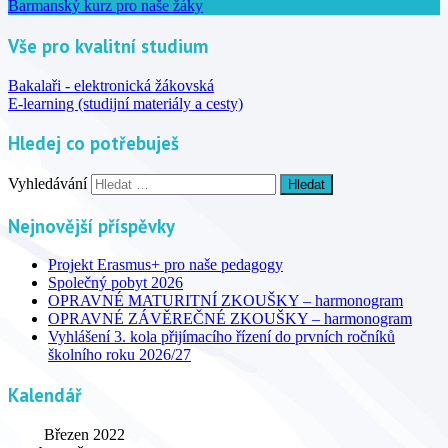
Barmanský kurz pro naše žáky
Vše pro kvalitní studium
Bakalaři - elektronická žákovská
E-learning (studijní materiály a cesty)
Hledej co potřebuješ
Vyhledávání
Nejnovější příspěvky
Projekt Erasmus+ pro naše pedagogy
Společný pobyt 2026
OPRAVNÉ MATURITNÍ ZKOUŠKY – harmonogram
OPRAVNÉ ZÁVĚREČNÉ ZKOUŠKY – harmonogram
Vyhlášení 3. kola přijímacího řízení do prvních ročníků
školního roku 2026/27
Kalendář
Březen 2022