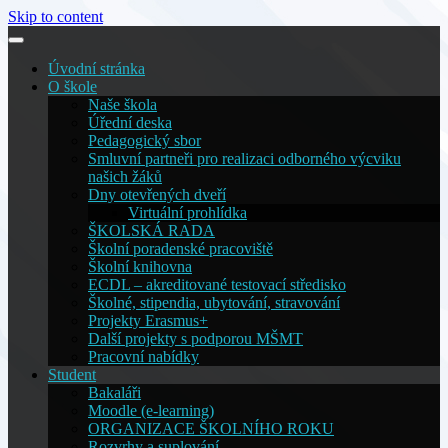
Skip to content
Úvodní stránka
O škole
Naše škola
Úřední deska
Pedagogický sbor
Smluvní partneři pro realizaci odborného výcviku
našich žáků
Dny otevřených dveří
Virtuální prohlídka
ŠKOLSKÁ RADA
Školní poradenské pracoviště
Školní knihovna
ECDL – akreditované testovací středisko
Školné, stipendia, ubytování, stravování
Projekty Erasmus+
Další projekty s podporou MŠMT
Pracovní nabídky
Student
Bakaláři
Moodle (e-learning)
ORGANIZACE ŠKOLNÍHO ROKU
Rozvrhy a suplování