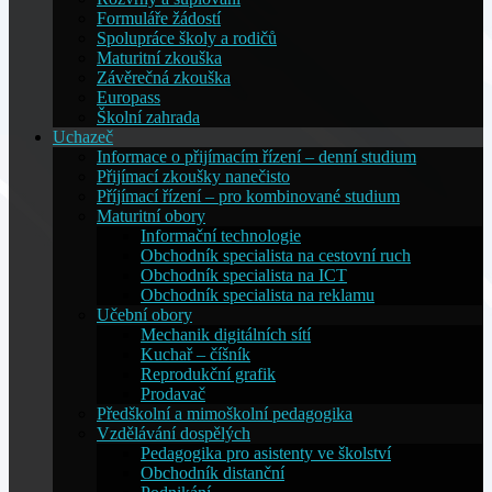
Formuláře žádostí
Spolupráce školy a rodičů
Maturitní zkouška
Závěrečná zkouška
Europass
Školní zahrada
Uchazeč
Informace o přijímacím řízení – denní studium
Přijímací zkoušky nanečisto
Příjímací řízení – pro kombinované studium
Maturitní obory
Informační technologie
Obchodník specialista na cestovní ruch
Obchodník specialista na ICT
Obchodník specialista na reklamu
Učební obory
Mechanik digitálních sítí
Kuchař – číšník
Reprodukční grafik
Prodavač
Předškolní a mimoškolní pedagogika
Vzdělávání dospělých
Pedagogika pro asistenty ve školství
Obchodník distanční