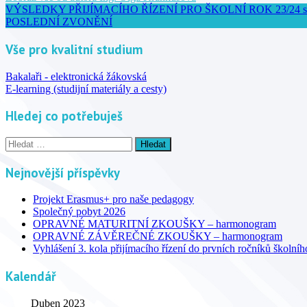
VÝSLEDKY PŘIJÍMACÍHO ŘÍZENÍ PRO ŠKOLNÍ ROK 23/24 studijní 
POSLEDNÍ ZVONĚNÍ
Vše pro kvalitní studium
Bakalaři - elektronická žákovská
E-learning (studijní materiály a cesty)
Hledej co potřebuješ
Vyhledávání
Nejnovější příspěvky
Projekt Erasmus+ pro naše pedagogy
Společný pobyt 2026
OPRAVNÉ MATURITNÍ ZKOUŠKY – harmonogram
OPRAVNÉ ZÁVĚREČNÉ ZKOUŠKY – harmonogram
Vyhlášení 3. kola přijímacího řízení do prvních ročníků školní
Kalendář
Duben 2023