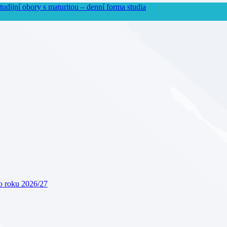
obory s maturitou – denní forma studia
ho roku 2026/27