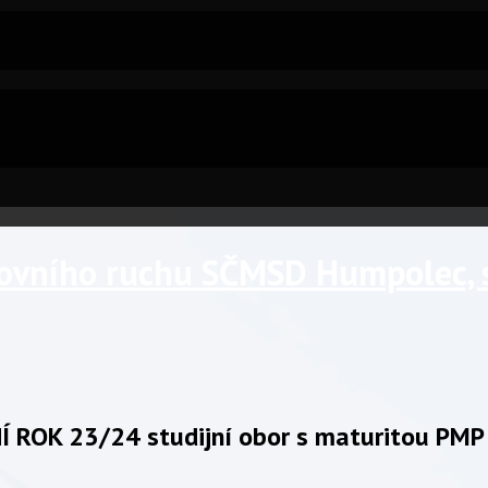
tovního ruchu SČMSD Humpolec, s.
 ROK 23/24 studijní obor s maturitou PMP