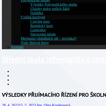
Polygrafické studio
Výrobky Polygrafického studia
Ukázky práce našich žáků
Nabídka
Cvičná kuchyně
Carving kurz
Baristický kurz
Gastroden
Slavnostní tabule
Mechanici digitálních sítí – novinka!!
Naše fiktivní firmy
Kontakt
Střední škola informatiky a ces
Facebook
YouTube
Info
Info
VÝSLEDKY PŘIJÍMACÍHO ŘÍZENÍ PRO ŠKOLNÍ
28. 4. 2023
15. 5. 2023
Ing. Olga Krankusová