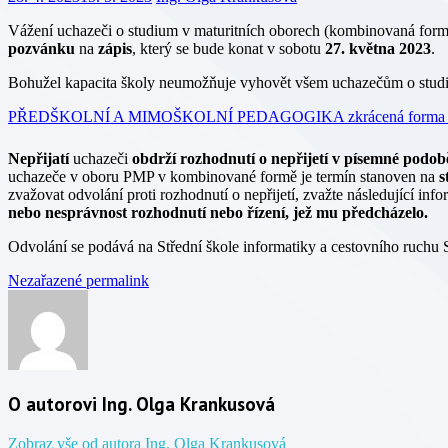
Vážení uchazeči o studium v maturitních oborech (kombinovaná forma 
pozvánku
na
zápis
, který se bude konat v sobotu
27. května 2023
.
Bohužel kapacita školy neumožňuje vyhovět všem uchazečům o stud
PŘEDŠKOLNÍ A MIMOŠKOLNÍ PEDAGOGIKA zkrácená forma s
Nepřijatí
uchazeči
obdrží rozhodnutí o nepřijetí v písemné podob
uchazeče v oboru PMP v kombinované formě je termín stanoven na
s
zvažovat odvolání proti rozhodnutí o nepřijetí, zvažte následující inf
nebo nesprávnost rozhodnutí nebo řízení, jež mu předcházelo.
Odvolání se podává na Střední škole informatiky a cestovního ruchu
Nezařazené
permalink
O autorovi Ing. Olga Krankusová
Zobraz vše od autora Ing. Olga Krankusová