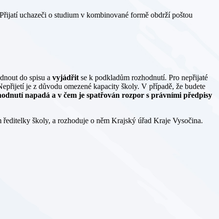
 Přijatí uchazeči o studium v kombinované formě obdrží poštou
édnout do spisu a
vyjádřit
se k podkladům rozhodnutí. Pro nepřijaté
Nepřijetí je z důvodu omezené kapacity školy. V případě, že budete
odnutí napadá a v čem je spatřován rozpor s právními předpisy
ředitelky školy, a rozhoduje o něm Krajský úřad Kraje Vysočina.