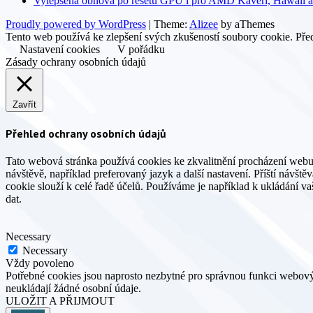
Vylepšena obnova po resetu GPU i pro AMD Kaveri, Hawaii a
Proudly powered by WordPress
|
Theme:
Alizee
by aThemes
Tento web používá ke zlepšení svých zkušeností soubory cookie. Před
Nastavení cookies
V pořádku
Zásady ochrany osobních údajů
Zavřít
Přehled ochrany osobních údajů
Tato webová stránka používá cookies ke zkvalitnění procházení webu
návštěvě, například preferovaný jazyk a další nastavení. Příští návšt
cookie slouží k celé řadě účelů. Používáme je například k ukládání v
dat.
Necessary
Necessary
Vždy povoleno
Potřebné cookies jsou naprosto nezbytné pro správnou funkci webovýc
neukládají žádné osobní údaje.
ULOŽIT A PŘIJMOUT