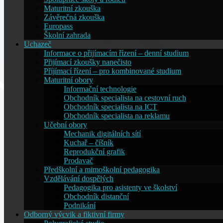
Maturitní zkouška
Závěrečná zkouška
Europass
Školní zahrada
Uchazeč
Informace o přijímacím řízení – denní studium
Přijímací zkoušky nanečisto
Příjímací řízení – pro kombinované studium
Maturitní obory
Informační technologie
Obchodník specialista na cestovní ruch
Obchodník specialista na ICT
Obchodník specialista na reklamu
Učební obory
Mechanik digitálních sítí
Kuchař – číšník
Reprodukční grafik
Prodavač
Předškolní a mimoškolní pedagogika
Vzdělávání dospělých
Pedagogika pro asistenty ve školství
Obchodník distanční
Podnikání
Odborný výcvik a fiktivní firmy