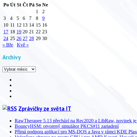
Po
Út
St
Čt
Pá
So
Ne
1
2
3
4
5
6
7
8
9
10
11
12
13
14
15
16
17
18
19
20
21
22
23
24
25
26
27
28
29
30
« Bře
Kvě »
Archivy
Archivy
Facebook
YouTube
Info
Info
Zprávičky ze světa IT
RawTherapee 5.13 přechází na Rec2020 a LibRaw, novinek je
BouncyHSM: otvorený simulátor PKCS#11 zariadení
Přímá podpora aplikací pro MS-DOS a Java v rámci KDE Pla