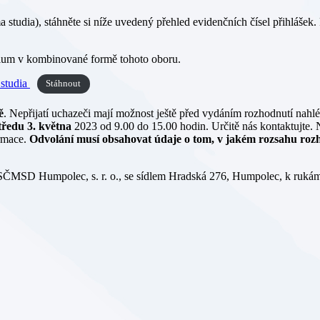
studia), stáhněte si níže uvedený přehled evidenčních čísel přihlášek.
ium v kombinované formě tohoto oboru.
tudia
Stáhnout
ě
. Nepřijatí uchazeči mají možnost ještě před vydáním rozhodnutí nahl
tředu 3. května
2023 od 9.00 do 15.00 hodin. Určitě nás kontaktujte. 
ormace.
Odvolání musí obsahovat údaje o tom, v jakém rozsahu rozh
 SČMSD Humpolec, s. r. o., se sídlem Hradská 276, Humpolec, k rukám 