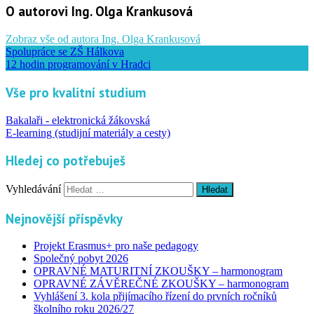
O autorovi Ing. Olga Krankusová
Zobraz vše od autora Ing. Olga Krankusová
Spolupráce se ZŠ Hálkova
12 hodin programování v Hradci
Vše pro kvalitní studium
Bakalaři - elektronická žákovská
E-learning (studijní materiály a cesty)
Hledej co potřebuješ
Vyhledávání
Nejnovější příspěvky
Projekt Erasmus+ pro naše pedagogy
Společný pobyt 2026
OPRAVNÉ MATURITNÍ ZKOUŠKY – harmonogram
OPRAVNÉ ZÁVĚREČNÉ ZKOUŠKY – harmonogram
Vyhlášení 3. kola přijímacího řízení do prvních ročníků
školního roku 2026/27