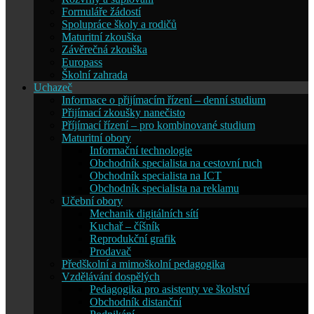
Formuláře žádostí
Spolupráce školy a rodičů
Maturitní zkouška
Závěrečná zkouška
Europass
Školní zahrada
Uchazeč
Informace o přijímacím řízení – denní studium
Přijímací zkoušky nanečisto
Příjímací řízení – pro kombinované studium
Maturitní obory
Informační technologie
Obchodník specialista na cestovní ruch
Obchodník specialista na ICT
Obchodník specialista na reklamu
Učební obory
Mechanik digitálních sítí
Kuchař – číšník
Reprodukční grafik
Prodavač
Předškolní a mimoškolní pedagogika
Vzdělávání dospělých
Pedagogika pro asistenty ve školství
Obchodník distanční