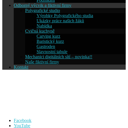
Podnikání
Odborný výcvik a fiktivní firmy
Polygrafické studio
Výrobky Polygrafického studia
Ukázky práce našich žáků
Nabídka
Cvičná kuchyně
Carving kurz
Baristický kurz
Gastroden
Slavnostní tabule
Mechanici digitálních sítí – novinka!!
Naše fiktivní firmy
Kontakt
Střední škola informatiky a
cestovního ruchu SČMSD
Humpolec, s.r.o.
Facebook
YouTube