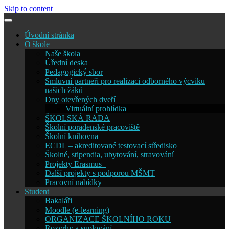
Skip to content
Úvodní stránka
O škole
Naše škola
Úřední deska
Pedagogický sbor
Smluvní partneři pro realizaci odborného výcviku
našich žáků
Dny otevřených dveří
Virtuální prohlídka
ŠKOLSKÁ RADA
Školní poradenské pracoviště
Školní knihovna
ECDL – akreditované testovací středisko
Školné, stipendia, ubytování, stravování
Projekty Erasmus+
Další projekty s podporou MŠMT
Pracovní nabídky
Student
Bakaláři
Moodle (e-learning)
ORGANIZACE ŠKOLNÍHO ROKU
Rozvrhy a suplování