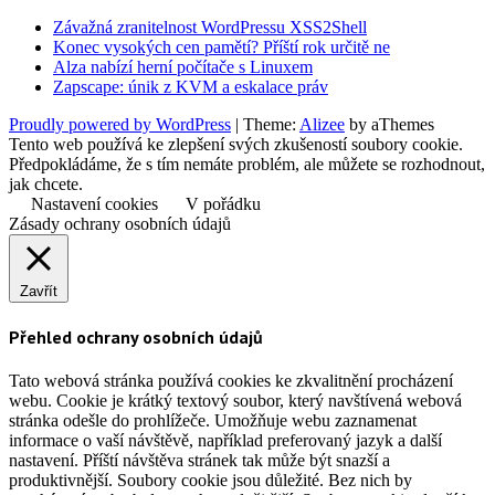
Závažná zranitelnost WordPressu XSS2Shell
Konec vysokých cen pamětí? Příští rok určitě ne
Alza nabízí herní počítače s Linuxem
Zapscape: únik z KVM a eskalace práv
Proudly powered by WordPress
|
Theme:
Alizee
by aThemes
Tento web používá ke zlepšení svých zkušeností soubory cookie.
Předpokládáme, že s tím nemáte problém, ale můžete se rozhodnout,
jak chcete.
Nastavení cookies
V pořádku
Zásady ochrany osobních údajů
Zavřít
Přehled ochrany osobních údajů
Tato webová stránka používá cookies ke zkvalitnění procházení
webu. Cookie je krátký textový soubor, který navštívená webová
stránka odešle do prohlížeče. Umožňuje webu zaznamenat
informace o vaší návštěvě, například preferovaný jazyk a další
nastavení. Příští návštěva stránek tak může být snazší a
produktivnější. Soubory cookie jsou důležité. Bez nich by