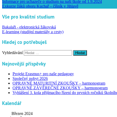
Informace pro uchazeče o studium na naší škole od 1.9.2024
Exkurze žáků oboru Kuchař – číšník v Jihlavě
Vše pro kvalitní studium
Bakalaři - elektronická žákovská
E-learning (studijní materiály a cesty)
Hledej co potřebuješ
Vyhledávání
Nejnovější příspěvky
Projekt Erasmus+ pro naše pedagogy
Společný pobyt 2026
OPRAVNÉ MATURITNÍ ZKOUŠKY – harmonogram
OPRAVNÉ ZÁVĚREČNÉ ZKOUŠKY – harmonogram
Vyhlášení 3. kola přijímacího řízení do prvních ročníků školní
Kalendář
Březen 2024