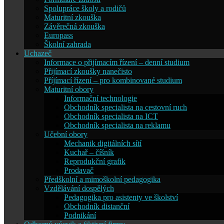
Spolupráce školy a rodičů
Maturitní zkouška
Závěrečná zkouška
Europass
Školní zahrada
Uchazeč
Informace o přijímacím řízení – denní studium
Přijímací zkoušky nanečisto
Příjímací řízení – pro kombinované studium
Maturitní obory
Informační technologie
Obchodník specialista na cestovní ruch
Obchodník specialista na ICT
Obchodník specialista na reklamu
Učební obory
Mechanik digitálních sítí
Kuchař – číšník
Reprodukční grafik
Prodavač
Předškolní a mimoškolní pedagogika
Vzdělávání dospělých
Pedagogika pro asistenty ve školství
Obchodník distanční
Podnikání