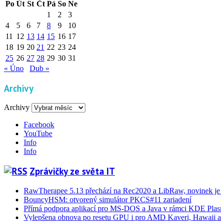
Po
Út
St
Čt
Pá
So
Ne
1
2
3
4
5
6
7
8
9
10
11
12
13
14
15
16
17
18
19
20
21
22
23
24
25
26
27
28
29
30
31
« Úno
Dub »
Archivy
Archivy
Facebook
YouTube
Info
Info
Zprávičky ze světa IT
RawTherapee 5.13 přechází na Rec2020 a LibRaw, novinek je
BouncyHSM: otvorený simulátor PKCS#11 zariadení
Přímá podpora aplikací pro MS-DOS a Java v rámci KDE Pla
Vylepšena obnova po resetu GPU i pro AMD Kaveri, Hawaii a