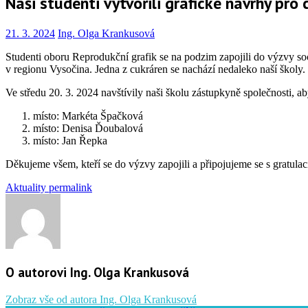
Naši studenti vytvořili grafické návrhy pro
21. 3. 2024
Ing. Olga Krankusová
Studenti oboru Reprodukční grafik se na podzim zapojili do výzvy soci
v regionu Vysočina. Jedna z cukráren se nachází nedaleko naší školy.
Ve středu 20. 3. 2024 navštívily naši školu zástupkyně společnosti, a
místo: Markéta Špačková
místo: Denisa Ďoubalová
místo: Jan Řepka
Děkujeme všem, kteří se do výzvy zapojili a připojujeme se s gratula
Aktuality
permalink
O autorovi Ing. Olga Krankusová
Zobraz vše od autora Ing. Olga Krankusová