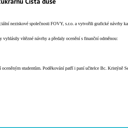
 cukrárnu Čistá duše
ální neziskové společnosti FOVY, s.r.o. a vytvořili grafické návrhy kat
by vyhlásily vítězné návrhy a předaly ocenění s finanční odměnou:
cí oceněným studentům. Poděkování patří i paní učitelce Bc. Kristýně 