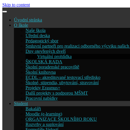
Skip to content
Úvodní stránka
O škole
Naše škola
Úřední deska
Pedagogický sbor
Smluvní partneři pro realizaci odborného výcviku našich
Dny otevřených dveří
Virtuální prohlídka
ŠKOLSKÁ RADA
Školní poradenské pracoviště
Školní knihovna
ECDL – akreditované testovací středisko
Školné, stipendia, ubytování, stravování
Projekty Erasmus+
Další projekty s podporou MŠMT
Pracovní nabídky
Student
Bakaláři
Moodle (e-learning)
ORGANIZACE ŠKOLNÍHO ROKU
Rozvrhy a suplování
Formuláře žádostí