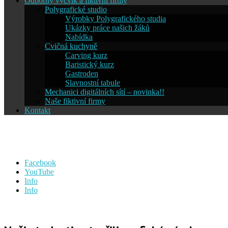
Odborný výcvik a fiktivní firmy
Polygrafické studio
Výrobky Polygrafického studia
Ukázky práce našich žáků
Nabídka
Cvičná kuchyně
Carving kurz
Baristický kurz
Gastroden
Slavnostní tabule
Mechanici digitálních sítí – novinka!!
Naše fiktivní firmy
Kontakt
Střední škola informatiky a ces
Facebook
YouTube
Info
Info