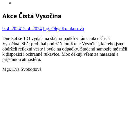
Info
Akce Čistá Vysočina
9. 4. 2024
15. 4. 2024
Ing. Olga Krankusová
Dne 8.4 se 1.O vydala na sběr odpadků v rámci akce Čistá
Vysočina. Sběr probíhal pod záštitou Kraje Vysočina, kterého jsme
obdrželi reflexní vesty i pytle na odpadky. Studenti samozřejmě měli
k dispozici i ochranné rukavice. Moc děkuji všem za nasazení a
příjemnou atmosféru.
Mgr. Eva Svobodová