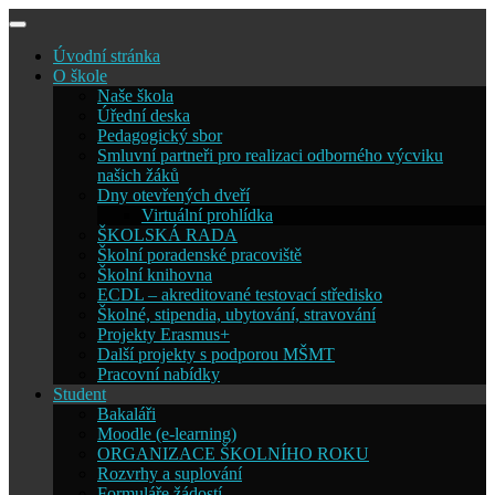
Skip
to
Úvodní stránka
content
O škole
Naše škola
Úřední deska
Pedagogický sbor
Smluvní partneři pro realizaci odborného výcviku
našich žáků
Dny otevřených dveří
Virtuální prohlídka
ŠKOLSKÁ RADA
Školní poradenské pracoviště
Školní knihovna
ECDL – akreditované testovací středisko
Školné, stipendia, ubytování, stravování
Projekty Erasmus+
Další projekty s podporou MŠMT
Pracovní nabídky
Student
Bakaláři
Moodle (e-learning)
ORGANIZACE ŠKOLNÍHO ROKU
Rozvrhy a suplování
Formuláře žádostí