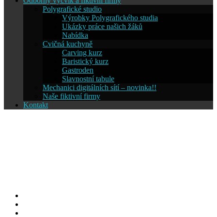
Odborný výcvik a fiktivní firmy
Polygrafické studio
Výrobky Polygrafického studia
Ukázky práce našich žáků
Nabídka
Cvičná kuchyně
Carving kurz
Baristický kurz
Gastroden
Slavnostní tabule
Mechanici digitálních sítí – novinka!!
Naše fiktivní firmy
Kontakt
Střední škola informatiky a
cestovního ruchu SČMSD
Humpolec, s.r.o.
Facebook
YouTube
Info