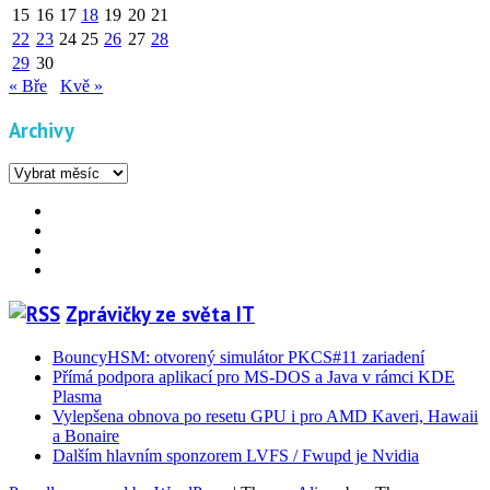
15
16
17
18
19
20
21
22
23
24
25
26
27
28
29
30
« Bře
Kvě »
Archivy
Archivy
Facebook
YouTube
Info
Info
Zprávičky ze světa IT
BouncyHSM: otvorený simulátor PKCS#11 zariadení
Přímá podpora aplikací pro MS-DOS a Java v rámci KDE
Plasma
Vylepšena obnova po resetu GPU i pro AMD Kaveri, Hawaii
a Bonaire
Dalším hlavním sponzorem LVFS / Fwupd je Nvidia