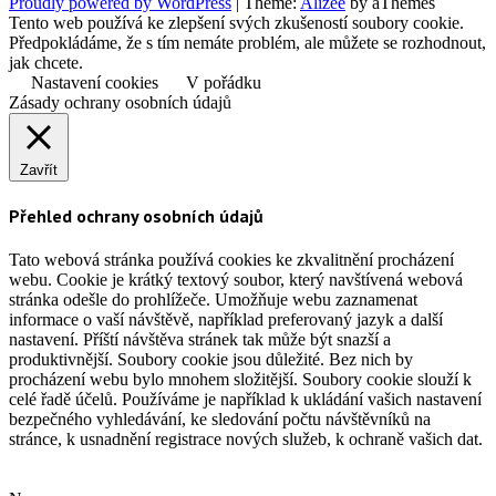
Proudly powered by WordPress
|
Theme:
Alizee
by aThemes
Tento web používá ke zlepšení svých zkušeností soubory cookie.
Předpokládáme, že s tím nemáte problém, ale můžete se rozhodnout,
jak chcete.
Nastavení cookies
V pořádku
Zásady ochrany osobních údajů
Zavřít
Přehled ochrany osobních údajů
Tato webová stránka používá cookies ke zkvalitnění procházení
webu. Cookie je krátký textový soubor, který navštívená webová
stránka odešle do prohlížeče. Umožňuje webu zaznamenat
informace o vaší návštěvě, například preferovaný jazyk a další
nastavení. Příští návštěva stránek tak může být snazší a
produktivnější. Soubory cookie jsou důležité. Bez nich by
procházení webu bylo mnohem složitější. Soubory cookie slouží k
celé řadě účelů. Používáme je například k ukládání vašich nastavení
bezpečného vyhledávání, ke sledování počtu návštěvníků na
stránce, k usnadnění registrace nových služeb, k ochraně vašich dat.