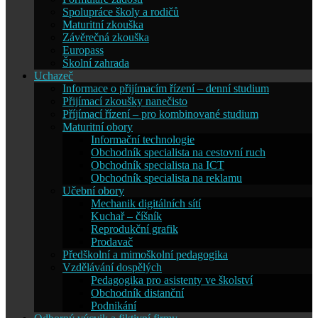
Spolupráce školy a rodičů
Maturitní zkouška
Závěrečná zkouška
Europass
Školní zahrada
Uchazeč
Informace o přijímacím řízení – denní studium
Přijímací zkoušky nanečisto
Příjímací řízení – pro kombinované studium
Maturitní obory
Informační technologie
Obchodník specialista na cestovní ruch
Obchodník specialista na ICT
Obchodník specialista na reklamu
Učební obory
Mechanik digitálních sítí
Kuchař – číšník
Reprodukční grafik
Prodavač
Předškolní a mimoškolní pedagogika
Vzdělávání dospělých
Pedagogika pro asistenty ve školství
Obchodník distanční
Podnikání