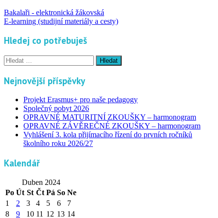
Bakalaři - elektronická žákovská
E-learning (studijní materiály a cesty)
Hledej co potřebuješ
Vyhledávání
Nejnovější příspěvky
Projekt Erasmus+ pro naše pedagogy
Společný pobyt 2026
OPRAVNÉ MATURITNÍ ZKOUŠKY – harmonogram
OPRAVNÉ ZÁVĚREČNÉ ZKOUŠKY – harmonogram
Vyhlášení 3. kola přijímacího řízení do prvních ročníků
školního roku 2026/27
Kalendář
Duben 2024
Po
Út
St
Čt
Pá
So
Ne
1
2
3
4
5
6
7
8
9
10
11
12
13
14