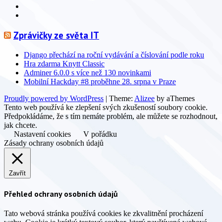
Info
Info
Zprávičky ze světa IT
Django přechází na roční vydávání a číslování podle roku
Hra zdarma Knytt Classic
Adminer 6.0.0 s více než 130 novinkami
Mobilní Hackday #8 proběhne 28. srpna v Praze
Proudly powered by WordPress
|
Theme:
Alizee
by aThemes
Tento web používá ke zlepšení svých zkušeností soubory cookie.
Předpokládáme, že s tím nemáte problém, ale můžete se rozhodnout,
jak chcete.
Nastavení cookies
V pořádku
Zásady ochrany osobních údajů
Zavřít
Přehled ochrany osobních údajů
Tato webová stránka používá cookies ke zkvalitnění procházení