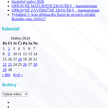
Společný pobyt 2026
OPRAVNÉ MATURITNÍ ZKOUŠKY – harmonogram
OPRAVNÉ ZÁVĚREČNÉ ZKOUŠKY – harmonogram
Vyhlášení 3. kola přijímacího řízení do prvních ročníků
školního roku 2026/27
Kalendář
Duben 2024
Po
Út
St
Čt
Pá
So
Ne
1
2
3
4
5
6
7
8
9
10
11
12
13
14
15
16
17
18
19
20
21
22
23
24
25
26
27
28
29
30
« Bře
Kvě »
Archivy
Archivy
Facebook
YouTube