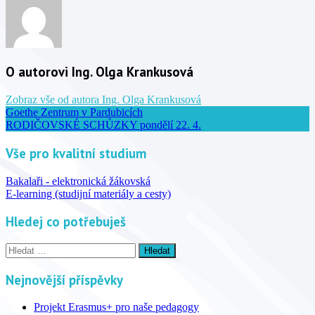
O autorovi Ing. Olga Krankusová
Zobraz vše od autora Ing. Olga Krankusová
Goethe Zentrum v Pardubicích
RODIČOVSKÉ SCHŮZKY pondělí 22. 4.
Vše pro kvalitní studium
Bakalaři - elektronická žákovská
E-learning (studijní materiály a cesty)
Hledej co potřebuješ
Vyhledávání
Nejnovější příspěvky
Projekt Erasmus+ pro naše pedagogy