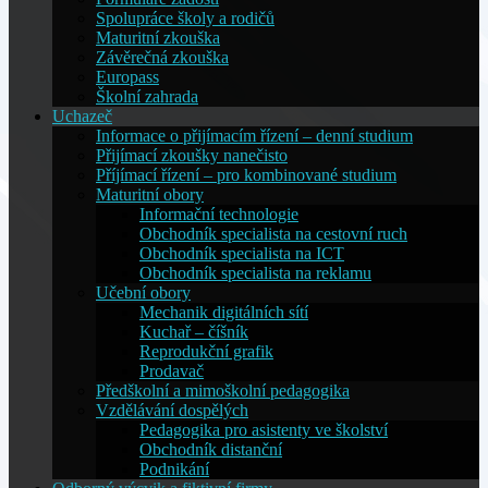
Spolupráce školy a rodičů
Maturitní zkouška
Závěrečná zkouška
Europass
Školní zahrada
Uchazeč
Informace o přijímacím řízení – denní studium
Přijímací zkoušky nanečisto
Příjímací řízení – pro kombinované studium
Maturitní obory
Informační technologie
Obchodník specialista na cestovní ruch
Obchodník specialista na ICT
Obchodník specialista na reklamu
Učební obory
Mechanik digitálních sítí
Kuchař – číšník
Reprodukční grafik
Prodavač
Předškolní a mimoškolní pedagogika
Vzdělávání dospělých
Pedagogika pro asistenty ve školství
Obchodník distanční
Podnikání