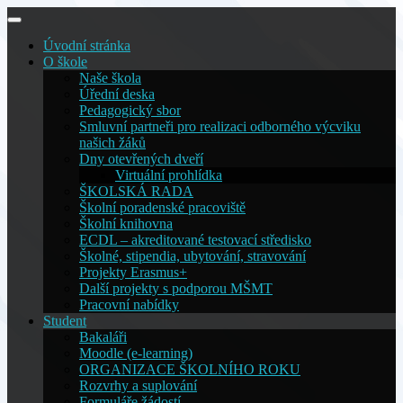
Skip
to
Úvodní stránka
content
O škole
Naše škola
Úřední deska
Pedagogický sbor
Smluvní partneři pro realizaci odborného výcviku
našich žáků
Dny otevřených dveří
Virtuální prohlídka
ŠKOLSKÁ RADA
Školní poradenské pracoviště
Školní knihovna
ECDL – akreditované testovací středisko
Školné, stipendia, ubytování, stravování
Projekty Erasmus+
Další projekty s podporou MŠMT
Pracovní nabídky
Student
Bakaláři
Moodle (e-learning)
ORGANIZACE ŠKOLNÍHO ROKU
Rozvrhy a suplování
Formuláře žádostí