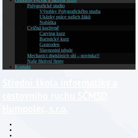
Odborný výcvik a fiktivní firmy
Polygrafické studio
Výrobky Polygrafického studia
Ukázky práce našich žáků
Nabídka
Cvičná kuchyně
Carving kurz
Baristický kurz
Gastroden
Slavnostní tabule
Mechanici digitálních sítí – novinka!!
Naše fiktivní firmy
Kontakt
Střední škola informatiky a
cestovního ruchu SČMSD
Humpolec, s.r.o.
Facebook
YouTube
Info