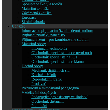
Spolupráce školy a rodičů
Maturitní zkouška
Závěrečná zkouška
Europass
Školní zahrada
Uchazeč
Informace o přijímacím řízení – denní studium
Přijímací zkoušky nanečisto
Příjímací řízení – pro kombinované studium
Maturitní obory
Informační technologie
Obchodník specialista na cestovní ruch
Obchodník specialista na ICT
Obchodník specialista na reklamu
Učební obory
Mechanik digitálních sítí
Kuchař – číšník
Reprodukční grafik
Prodavač
Předškolní a mimoškolní pedagogika
Vzdělávání dospělých
Pedagogika pro asistenty ve školství
Obchodník distanční
Podnikání