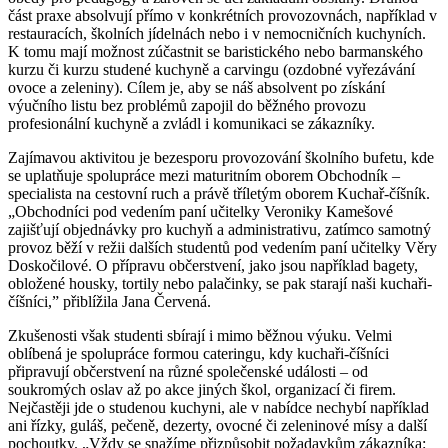
část praxe absolvují přímo v konkrétních provozovnách, například v
restauracích, školních jídelnách nebo i v nemocničních kuchyních.
K tomu mají možnost zúčastnit se baristického nebo barmanského
kurzu či kurzu studené kuchyně a carvingu (ozdobné vyřezávání
ovoce a zeleniny). Cílem je, aby se náš absolvent po získání
výučního listu bez problémů zapojil do běžného provozu
profesionální kuchyně a zvládl i komunikaci se zákazníky.
Zajímavou aktivitou je bezesporu provozování školního bufetu, kde
se uplatňuje spolupráce mezi maturitním oborem Obchodník –
specialista na cestovní ruch a právě tříletým oborem Kuchař-číšník.
„Obchodníci pod vedením paní učitelky Veroniky Kamešové
zajišťují objednávky pro kuchyň a administrativu, zatímco samotný
provoz běží v režii dalších studentů pod vedením paní učitelky Věry
Doskočilové. O přípravu občerstvení, jako jsou například bagety,
obložené housky, tortily nebo palačinky, se pak starají naši kuchaři-
číšníci,” přiblížila Jana Červená.
Zkušenosti však studenti sbírají i mimo běžnou výuku. Velmi
oblíbená je spolupráce formou cateringu, kdy kuchaři-číšníci
připravují občerstvení na různé společenské události – od
soukromých oslav až po akce jiných škol, organizací či firem.
Nejčastěji jde o studenou kuchyni, ale v nabídce nechybí například
ani řízky, guláš, pečeně, dezerty, ovocné či zeleninové mísy a další
pochoutky. „Vždy se snažíme přizpůsobit požadavkům zákazníka: