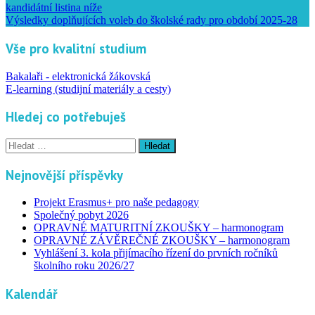
kandidátní listina níže
Výsledky doplňujících voleb do školské rady pro období 2025-28
Vše pro kvalitní studium
Bakalaři - elektronická žákovská
E-learning (studijní materiály a cesty)
Hledej co potřebuješ
Vyhledávání
Nejnovější příspěvky
Projekt Erasmus+ pro naše pedagogy
Společný pobyt 2026
OPRAVNÉ MATURITNÍ ZKOUŠKY – harmonogram
OPRAVNÉ ZÁVĚREČNÉ ZKOUŠKY – harmonogram
Vyhlášení 3. kola přijímacího řízení do prvních ročníků
školního roku 2026/27
Kalendář