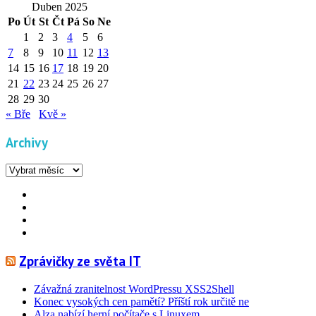
Duben 2025
Po
Út
St
Čt
Pá
So
Ne
1
2
3
4
5
6
7
8
9
10
11
12
13
14
15
16
17
18
19
20
21
22
23
24
25
26
27
28
29
30
« Bře
Kvě »
Archivy
Archivy
Facebook
YouTube
Info
Info
Zprávičky ze světa IT
Závažná zranitelnost WordPressu XSS2Shell
Konec vysokých cen pamětí? Příští rok určitě ne
Alza nabízí herní počítače s Linuxem