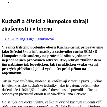
Info
Kuchaři a číšníci z Humpolce sbírají
zkušenosti i v terénu
13. 4. 2025
Ing. Olga Krankusová
V rámci tříletého učebního oboru Kuchař-číšník připravujeme
jako Střední škola informatiky a cestovního ruchu SČMSD
Humpolec naše studenty na profesní dráhu v jednom z
nejžádanějších pracovních odvětví. Díky letitým zkušenostem
jim nabízíme jak teoretickou, tak i praktickou výuku včetně
pestrých příležitostí, jak si vyzkoušet práci přímo na
objednávku.
Jak už bylo zmíněno, studenti se vzdělávají v teorii i praxi. „Učíme
je nejen klasické kuchařské techniky, jako je vaření, pečení nebo
dušení, ale i složitější kulinářské dovednosti,” potvrdila učitelka
odborných předmětů oboru Kuchař-číšník Jana Červená.
Co se týče praktické výuky, ve školní cvičné kuchyni studenti vaří
obědy pro pedagogy a zároveň se učí základům obsluhy. Druhou