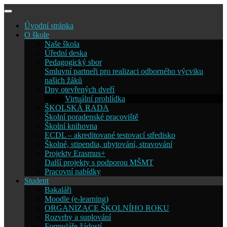
Skip
to
Úvodní stránka
content
O škole
Naše škola
Úřední deska
Pedagogický sbor
Smluvní partneři pro realizaci odborného výcviku
našich žáků
Dny otevřených dveří
Virtuální prohlídka
ŠKOLSKÁ RADA
Školní poradenské pracoviště
Školní knihovna
ECDL – akreditované testovací středisko
Školné, stipendia, ubytování, stravování
Projekty Erasmus+
Další projekty s podporou MŠMT
Pracovní nabídky
Student
Bakaláři
Moodle (e-learning)
ORGANIZACE ŠKOLNÍHO ROKU
Rozvrhy a suplování
Formuláře žádostí