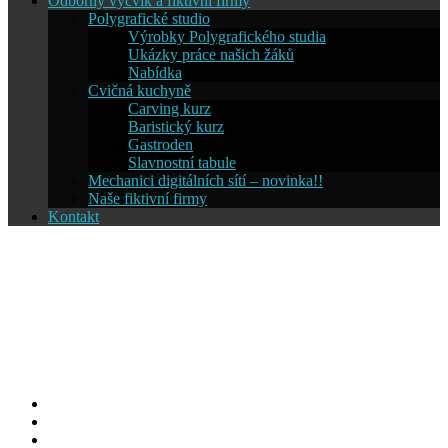
Odborný výcvik a fiktivní firmy
Polygrafické studio
Výrobky Polygrafického studia
Ukázky práce našich žáků
Nabídka
Cvičná kuchyně
Carving kurz
Baristický kurz
Gastroden
Slavnostní tabule
Mechanici digitálních sítí – novinka!!
Naše fiktivní firmy
Kontakt
Střední škola informatiky a
cestovního ruchu SČMSD
Humpolec, s.r.o.
Facebook
YouTube
Info