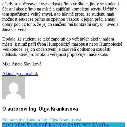
někdy se občerstvení vyzvedává přímo ve škole, jindy se studenti
účastní akce přímo na místě a zajišťují kompletní servis. Určitě v
tom spatřujeme velký smysl, a to hlavně proto, že studenti mají
možnost setkat se přímo se zpětnou vazbou k jejich práci a mají
dobrý pocit z toho, že jejich snažení má konkrétní smysl,” uvedla
Jana Červená.
Dodala, že studenti se také zapojují do veřejných akcí v našem
městě, k nimž patří třeba Humpolecký masopust nebo Humpolecké
Velikonoce. Jejich občerstvení je zároveň oblíbenou součástí
událostí, které pro širokou veřejnost připravuje i naše škola.
Mgr. Aneta Slavíková
Aktuality
permalink
O autorovi Ing. Olga Krankusová
Zobraz vše od autora Ing. Olga Krankusová
DOPLNĚNÍ ŠKOLSKÉ RADY O ZÁSTUPCE ŽÁKŮ –