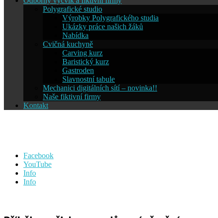
Odborný výcvik a fiktivní firmy
Polygrafické studio
Výrobky Polygrafického studia
Ukázky práce našich žáků
Nabídka
Cvičná kuchyně
Carving kurz
Baristický kurz
Gastroden
Slavnostní tabule
Mechanici digitálních sítí – novinka!!
Naše fiktivní firmy
Kontakt
Střední škola informatiky a ces
Facebook
YouTube
Info
Info