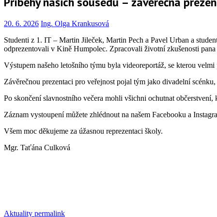
Příběhy našich sousedů – závěrečná prezen
20. 6. 2026
Ing. Olga Krankusová
Studenti z 1. IT – Martin Jileček, Martin Pech a Pavel Urban a stud
odprezentovali v Kině Humpolec. Zpracovali životní zkušenosti pana
Výstupem našeho letošního týmu byla videoreportáž, se kterou velmi
Závěrečnou prezentaci pro veřejnost pojal tým jako divadelní scénku, k
Po skončení slavnostního večera mohli všichni ochutnat občerstvení, kt
Záznam vystoupení můžete zhlédnout na našem Facebooku a Instagr
Všem moc děkujeme za úžasnou reprezentaci školy.
Mgr. Taťána Culková
Aktuality
permalink