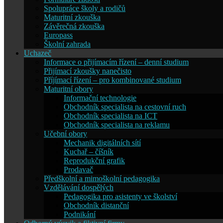
Spolupráce školy a rodičů
Maturitní zkouška
Závěrečná zkouška
Europass
Školní zahrada
Uchazeč
Informace o přijímacím řízení – denní studium
Přijímací zkoušky nanečisto
Příjímací řízení – pro kombinované studium
Maturitní obory
Informační technologie
Obchodník specialista na cestovní ruch
Obchodník specialista na ICT
Obchodník specialista na reklamu
Učební obory
Mechanik digitálních sítí
Kuchař – číšník
Reprodukční grafik
Prodavač
Předškolní a mimoškolní pedagogika
Vzdělávání dospělých
Pedagogika pro asistenty ve školství
Obchodník distanční
Podnikání