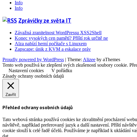
Info
Info
Zprávičky ze světa IT
Závažná zranitelnost WordPressu XSS2Shell
Konec vysokých cen pamětí? Příští rok určitě ne
Alza nabízí herní počítače s Linuxem
Zapscape: únik z KVM a eskalace práv
Proudly powered by WordPress
|
Theme:
Alizee
by aThemes
Tento web používá ke zlepšení svých zkušeností soubory cookie. Před
Nastavení cookies
V pořádku
Zásady ochrany osobních údajů
Zavřít
Přehled ochrany osobních údajů
Tato webová stránka používá cookies ke zkvalitnění procházení webu
návštěvě, například preferovaný jazyk a další nastavení. Příští návšt
cookie slouží k celé řadě účelů. Používáme je například k ukládání v
dat.