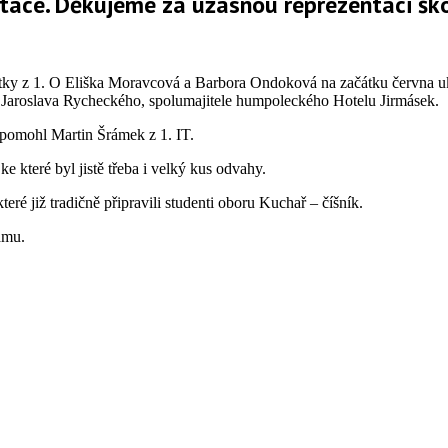
tace. Děkujeme za úžasnou reprezentaci ško
entky z 1. O Eliška Moravcová a Barbora Ondoková na začátku června uk
 Jaroslava Rycheckého, spolumajitele humpoleckého Hotelu Jirmásek.
 pomohl Martin Šrámek z 1. IT.
e které byl jistě třeba i velký kus odvahy.
eré již tradičně připravili studenti oboru Kuchař – číšník.
amu.