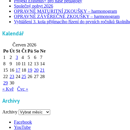
Projekt Erasmus+ pro naše pedagogy
Společný pobyt 2026
OPRAVNÉ MATURITNÍ ZKOUŠKY – harmonogram
OPRAVNÉ ZÁVĚREČNÉ ZKOUŠKY – harmonogram
Vyhlášení 3. kola přijímacího řízení do prvních ročníků školní
Kalendář
Červen 2026
Po
Út
St
Čt
Pá
So
Ne
1
2
3
4
5
6
7
8
9
10
11
12
13
14
15
16
17
18
19
20
21
22
23
24
25
26
27
28
29
30
« Kvě
Čvc »
Archivy
Archivy
Facebook
YouTube