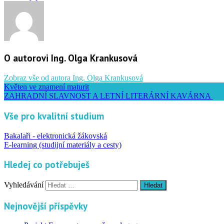
O autorovi Ing. Olga Krankusová
Zobraz vše od autora Ing. Olga Krankusová
Květen ve znamení maturit
ZAHRADNÍ SLAVNOST A LETNÍ LITERÁRNÍ KAVÁRNA
Vše pro kvalitní studium
Bakalaři - elektronická žákovská
E-learning (studijní materiály a cesty)
Hledej co potřebuješ
Vyhledávání
Nejnovější příspěvky