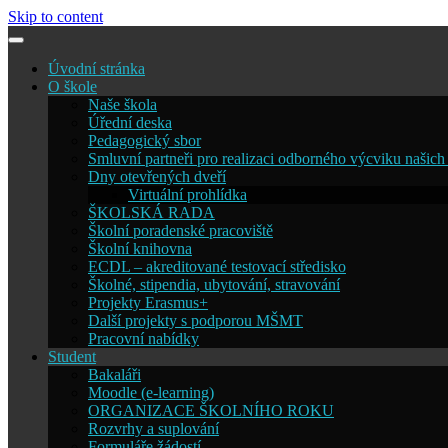
Skip to content
Úvodní stránka
O škole
Naše škola
Úřední deska
Pedagogický sbor
Smluvní partneři pro realizaci odborného výcviku našich
Dny otevřených dveří
Virtuální prohlídka
ŠKOLSKÁ RADA
Školní poradenské pracoviště
Školní knihovna
ECDL – akreditované testovací středisko
Školné, stipendia, ubytování, stravování
Projekty Erasmus+
Další projekty s podporou MŠMT
Pracovní nabídky
Student
Bakaláři
Moodle (e-learning)
ORGANIZACE ŠKOLNÍHO ROKU
Rozvrhy a suplování
Formuláře žádostí