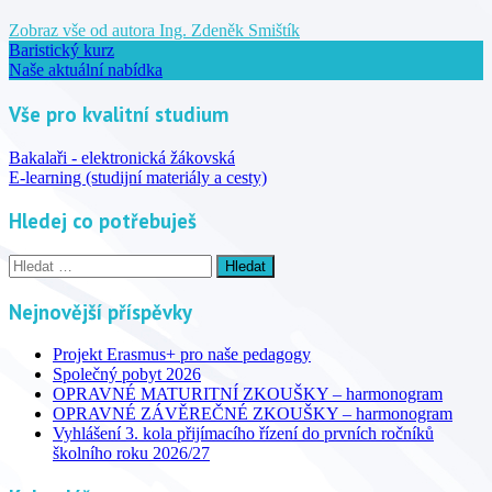
Zobraz vše od autora Ing. Zdeněk Smištík
Baristický kurz
Naše aktuální nabídka
Vše pro kvalitní studium
Bakalaři - elektronická žákovská
E-learning (studijní materiály a cesty)
Hledej co potřebuješ
Vyhledávání
Nejnovější příspěvky
Projekt Erasmus+ pro naše pedagogy
Společný pobyt 2026
OPRAVNÉ MATURITNÍ ZKOUŠKY – harmonogram
OPRAVNÉ ZÁVĚREČNÉ ZKOUŠKY – harmonogram
Vyhlášení 3. kola přijímacího řízení do prvních ročníků
školního roku 2026/27