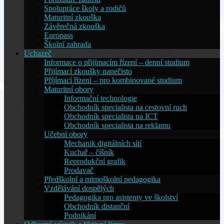
Spolupráce školy a rodičů
Maturitní zkouška
Závěrečná zkouška
Europass
Školní zahrada
Uchazeč
Informace o přijímacím řízení – denní studium
Přijímací zkoušky nanečisto
Příjímací řízení – pro kombinované studium
Maturitní obory
Informační technologie
Obchodník specialista na cestovní ruch
Obchodník specialista na ICT
Obchodník specialista na reklamu
Učební obory
Mechanik digitálních sítí
Kuchař – číšník
Reprodukční grafik
Prodavač
Předškolní a mimoškolní pedagogika
Vzdělávání dospělých
Pedagogika pro asistenty ve školství
Obchodník distanční
Podnikání