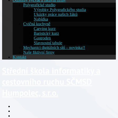
Odborný výcvik a fiktivní firmy
Polygrafické studio
Výrobky Polygrafického studia
Ukázky práce našich žáků
Nabídka
Cvičná kuchyně
Carving kurz
Baristický kurz
Gastroden
Slavnostní tabule
Mechanici digitálních sítí – novinka!!
Naše fiktivní firmy
Kontakt
Střední škola informatiky a
cestovního ruchu SČMSD
Humpolec, s.r.o.
Facebook
YouTube
Info