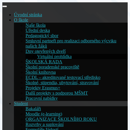
Skip
to
Úvodní stránka
content
O škole
Naše škola
Úřední deska
Pedagogický sbor
Smluvní partneři pro realizaci odborného výcviku
našich žáků
Dny otevřených dveří
Virtuální prohlídka
ŠKOLSKÁ RADA
Školní poradenské pracoviště
Školní knihovna
ECDL – akreditované testovací středisko
Školné, stipendia, ubytování, stravování
Projekty Erasmus+
Další projekty s podporou MŠMT
Pracovní nabídky
Student
Bakaláři
Moodle (e-learning)
ORGANIZACE ŠKOLNÍHO ROKU
Rozvrhy a suplování
Formuláře žádostí