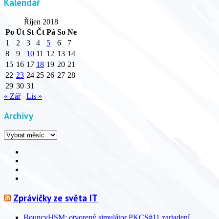
Kalendář
Říjen 2018
Po
Út
St
Čt
Pá
So
Ne
1
2
3
4
5
6
7
8
9
10
11
12
13
14
15
16
17
18
19
20
21
22
23
24
25
26
27
28
29
30
31
« Zář
Lis »
Archivy
Archivy
Facebook
YouTube
Info
Info
Zprávičky ze světa IT
BouncyHSM: otvorený simulátor PKCS#11 zariadení