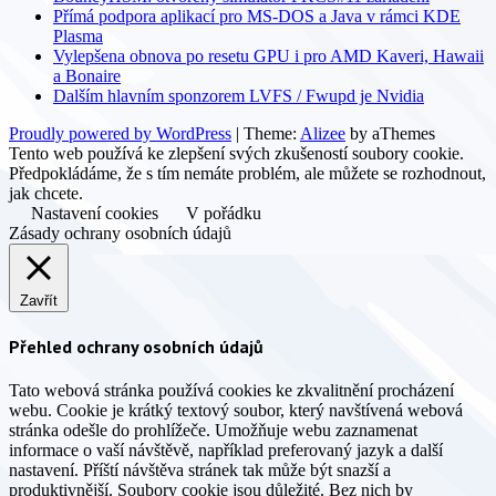
Přímá podpora aplikací pro MS-DOS a Java v rámci KDE
Plasma
Vylepšena obnova po resetu GPU i pro AMD Kaveri, Hawaii
a Bonaire
Dalším hlavním sponzorem LVFS / Fwupd je Nvidia
Proudly powered by WordPress
|
Theme:
Alizee
by aThemes
Tento web používá ke zlepšení svých zkušeností soubory cookie.
Předpokládáme, že s tím nemáte problém, ale můžete se rozhodnout,
jak chcete.
Nastavení cookies
V pořádku
Zásady ochrany osobních údajů
Zavřít
Přehled ochrany osobních údajů
Tato webová stránka používá cookies ke zkvalitnění procházení
webu. Cookie je krátký textový soubor, který navštívená webová
stránka odešle do prohlížeče. Umožňuje webu zaznamenat
informace o vaší návštěvě, například preferovaný jazyk a další
nastavení. Příští návštěva stránek tak může být snazší a
produktivnější. Soubory cookie jsou důležité. Bez nich by