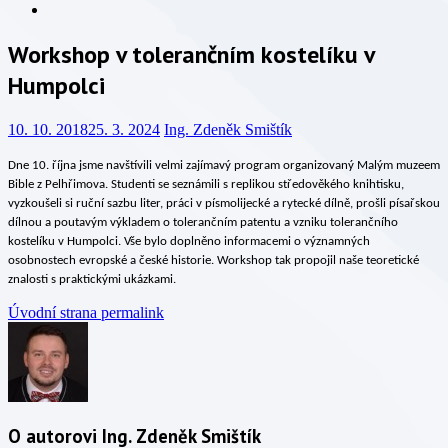
Info
Workshop v tolerančním kostelíku v
Humpolci
10. 10. 2018
25. 3. 2024
Ing. Zdeněk Smištík
Dne 10. října jsme navštívili velmi zajímavý program organizovaný Malým muzeem
Bible z Pelhřimova.
Studenti se seznámili s replikou středověkého knihtisku,
vyzkoušeli si ruční sazbu liter, práci v písmolijecké a rytecké dílně, prošli písařskou
dílnou a poutavým výkladem o tolerančním patentu a vzniku tolerančního
kostelíku v Humpolci. Vše bylo doplněno informacemi o významných
osobnostech evropské a české historie.
Workshop tak propojil naše teoretické
znalosti s praktickými ukázkami.
Úvodní strana
permalink
O autorovi Ing. Zdeněk Smištík