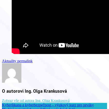
Aktuality
permalink
O autorovi Ing. Olga Krankusová
Zobraz vše od autora Ing. Olga Krankusová
Kyberšikana a kyberbezpečnost – výukový kurz pro prváky