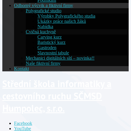
Podnikání
Odborný výcvik a fiktivní firmy
Polygrafické studio
Výrobky Polygrafického studia
Ukázky práce našich žáků
Nabídka
Cvičná kuchyně
Carving kurz
Baristický kurz
Gastroden
Slavnostní tabule
Mechanici digitálních sítí – novinka!!
Naše fiktivní firmy
Kontakt
Střední škola informatiky a
cestovního ruchu SČMSD
Humpolec, s.r.o.
Facebook
YouTube