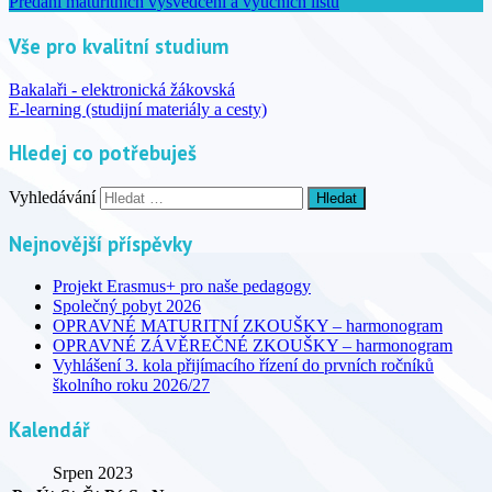
Předání maturitních vysvědčení a výučních listů
Vše pro kvalitní studium
Bakalaři - elektronická žákovská
E-learning (studijní materiály a cesty)
Hledej co potřebuješ
Vyhledávání
Nejnovější příspěvky
Projekt Erasmus+ pro naše pedagogy
Společný pobyt 2026
OPRAVNÉ MATURITNÍ ZKOUŠKY – harmonogram
OPRAVNÉ ZÁVĚREČNÉ ZKOUŠKY – harmonogram
Vyhlášení 3. kola přijímacího řízení do prvních ročníků
školního roku 2026/27
Kalendář
Srpen 2023