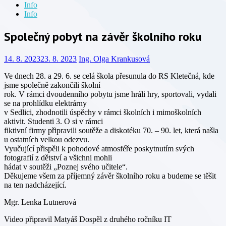
Info
Info
Společný pobyt na závěr školního roku
14. 8. 2023
23. 8. 2023
Ing. Olga Krankusová
Ve dnech 28. a 29. 6. se celá škola přesunula do RS Kletečná, kde
jsme společně zakončili školní
rok. V rámci dvoudenního pobytu jsme hráli hry, sportovali, vydali
se na prohlídku elektrárny
v Sedlici, zhodnotili úspěchy v rámci školních i mimoškolních
aktivit. Studenti 3. O si v rámci
fiktivní firmy připravili soutěže a diskotéku 70. – 90. let, která našla
u ostatních velkou odezvu.
Vyučující přispěli k pohodové atmosféře poskytnutím svých
fotografií z dětství a všichni mohli
hádat v soutěži „Poznej svého učitele“.
Děkujeme všem za příjemný závěr školního roku a budeme se těšit
na ten nadcházející.
Mgr. Lenka Lutnerová
Video připravil Matyáš Dospěl z druhého ročníku IT