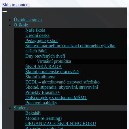
Skip to content
Úvodní stránka
O škole
Naše škola
Úřední deska
Pedagogický sbor
Smluvní partneři pro realizaci odborného výcviku
našich žáků
Dny otevřených dveří
Virtuální prohlídka
ŠKOLSKÁ RADA
Školní poradenské pracoviště
Školní knihovna
ECDL – akreditované testovací středisko
Školné, stipendia, ubytování, stravování
Projekty Erasmus+
Další projekty s podporou MŠMT
Pracovní nabídky
Student
Bakaláři
Moodle (e-learning)
ORGANIZACE ŠKOLNÍHO ROKU
Rozvrhy a suplování