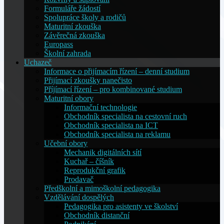
Formuláře žádostí
Spolupráce školy a rodičů
Maturitní zkouška
Závěrečná zkouška
Europass
Školní zahrada
Uchazeč
Informace o přijímacím řízení – denní studium
Přijímací zkoušky nanečisto
Příjímací řízení – pro kombinované studium
Maturitní obory
Informační technologie
Obchodník specialista na cestovní ruch
Obchodník specialista na ICT
Obchodník specialista na reklamu
Učební obory
Mechanik digitálních sítí
Kuchař – číšník
Reprodukční grafik
Prodavač
Předškolní a mimoškolní pedagogika
Vzdělávání dospělých
Pedagogika pro asistenty ve školství
Obchodník distanční