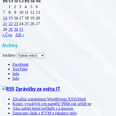
Po
Út
St
Čt
Pá
So
Ne
1
2
3
4
5
6
7
8
9
10
11
12
13
14
15
16
17
18
19
20
21
22
23
24
25
26
27
28
29
30
31
« Čvn
Zář »
Archivy
Archivy
Facebook
YouTube
Info
Info
Zprávičky ze světa IT
Závažná zranitelnost WordPressu XSS2Shell
Konec vysokých cen pamětí? Příští rok určitě ne
Alza nabízí herní počítače s Linuxem
Zapscape: únik z KVM a eskalace práv