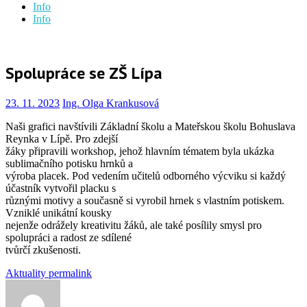
Info
Info
Spolupráce se ZŠ Lípa
23. 11. 2023
Ing. Olga Krankusová
Naši grafici navštívili Základní školu a Mateřskou školu Bohuslava
Reynka v Lípě. Pro zdejší
žáky připravili workshop, jehož hlavním tématem byla ukázka
sublimačního potisku hrnků a
výroba placek. Pod vedením učitelů odborného výcviku si každý
účastník vytvořil placku s
různými motivy a současně si vyrobil hrnek s vlastním potiskem.
Vzniklé unikátní kousky
nejenže odrážely kreativitu žáků, ale také posílily smysl pro
spolupráci a radost ze sdílené
tvůrčí zkušenosti.
Aktuality
permalink