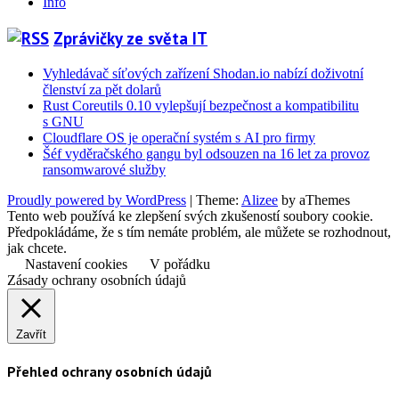
Info
Zprávičky ze světa IT
Vyhledávač síťových zařízení Shodan.io nabízí doživotní
členství za pět dolarů
Rust Coreutils 0.10 vylepšují bezpečnost a kompatibilitu
s GNU
Cloudflare OS je operační systém s AI pro firmy
Šéf vyděračského gangu byl odsouzen na 16 let za provoz
ransomwarové služby
Proudly powered by WordPress
|
Theme:
Alizee
by aThemes
Tento web používá ke zlepšení svých zkušeností soubory cookie.
Předpokládáme, že s tím nemáte problém, ale můžete se rozhodnout,
jak chcete.
Nastavení cookies
V pořádku
Zásady ochrany osobních údajů
Zavřít
Přehled ochrany osobních údajů