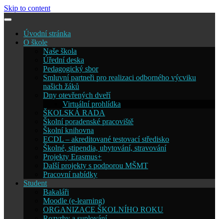
Skip to content
Úvodní stránka
O škole
Naše škola
Úřední deska
Pedagogický sbor
Smluvní partneři pro realizaci odborného výcviku
našich žáků
Dny otevřených dveří
Virtuální prohlídka
ŠKOLSKÁ RADA
Školní poradenské pracoviště
Školní knihovna
ECDL – akreditované testovací středisko
Školné, stipendia, ubytování, stravování
Projekty Erasmus+
Další projekty s podporou MŠMT
Pracovní nabídky
Student
Bakaláři
Moodle (e-learning)
ORGANIZACE ŠKOLNÍHO ROKU
Rozvrhy a suplování