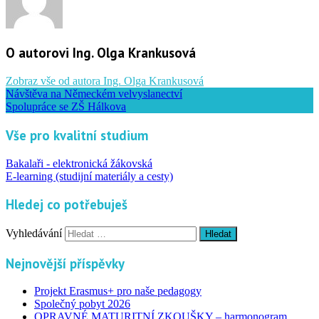
O autorovi Ing. Olga Krankusová
Zobraz vše od autora Ing. Olga Krankusová
Návštěva na Německém velvyslanectví
Spolupráce se ZŠ Hálkova
Vše pro kvalitní studium
Bakalaři - elektronická žákovská
E-learning (studijní materiály a cesty)
Hledej co potřebuješ
Vyhledávání
Nejnovější příspěvky
Projekt Erasmus+ pro naše pedagogy
Společný pobyt 2026
OPRAVNÉ MATURITNÍ ZKOUŠKY – harmonogram