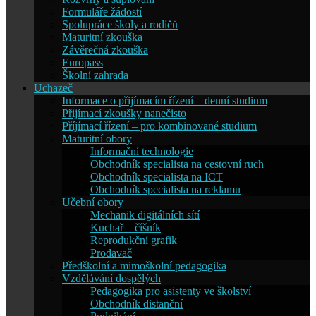
Formuláře žádostí
Spolupráce školy a rodičů
Maturitní zkouška
Závěrečná zkouška
Europass
Školní zahrada
Uchazeč
Informace o přijímacím řízení – denní studium
Přijímací zkoušky nanečisto
Příjímací řízení – pro kombinované studium
Maturitní obory
Informační technologie
Obchodník specialista na cestovní ruch
Obchodník specialista na ICT
Obchodník specialista na reklamu
Učební obory
Mechanik digitálních sítí
Kuchař – číšník
Reprodukční grafik
Prodavač
Předškolní a mimoškolní pedagogika
Vzdělávání dospělých
Pedagogika pro asistenty ve školství
Obchodník distanční