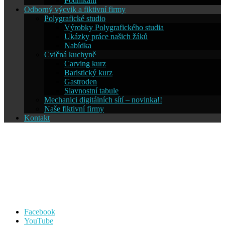
Podnikání
Odborný výcvik a fiktivní firmy
Polygrafické studio
Výrobky Polygrafického studia
Ukázky práce našich žáků
Nabídka
Cvičná kuchyně
Carving kurz
Baristický kurz
Gastroden
Slavnostní tabule
Mechanici digitálních sítí – novinka!!
Naše fiktivní firmy
Kontakt
Střední škola informatiky a
cestovního ruchu SČMSD
Humpolec, s.r.o.
Facebook
YouTube