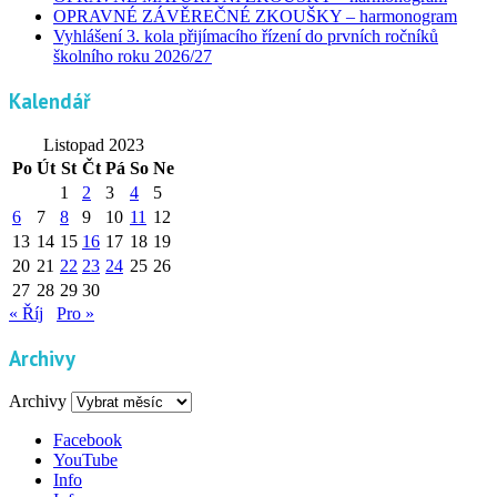
OPRAVNÉ ZÁVĚREČNÉ ZKOUŠKY – harmonogram
Vyhlášení 3. kola přijímacího řízení do prvních ročníků
školního roku 2026/27
Kalendář
Listopad 2023
Po
Út
St
Čt
Pá
So
Ne
1
2
3
4
5
6
7
8
9
10
11
12
13
14
15
16
17
18
19
20
21
22
23
24
25
26
27
28
29
30
« Říj
Pro »
Archivy
Archivy
Facebook
YouTube
Info