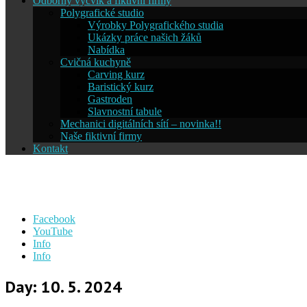
Odborný výcvik a fiktivní firmy
Polygrafické studio
Výrobky Polygrafického studia
Ukázky práce našich žáků
Nabídka
Cvičná kuchyně
Carving kurz
Baristický kurz
Gastroden
Slavnostní tabule
Mechanici digitálních sítí – novinka!!
Naše fiktivní firmy
Kontakt
Střední škola informatiky a ces
Facebook
YouTube
Info
Info
Day:
10. 5. 2024