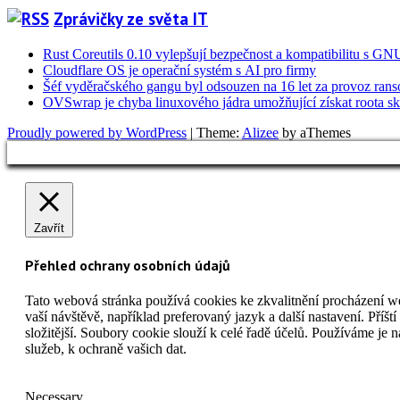
Zprávičky ze světa IT
Rust Coreutils 0.10 vylepšují bezpečnost a kompatibilitu s GN
Cloudflare OS je operační systém s AI pro firmy
Šéf vyděračského gangu byl odsouzen na 16 let za provoz ra
OVSwrap je chyba linuxového jádra umožňující získat roota s
Proudly powered by WordPress
|
Theme:
Alizee
by aThemes
Zavřít
Přehled ochrany osobních údajů
Tato webová stránka používá cookies ke zkvalitnění procházení w
vaší návštěvě, například preferovaný jazyk a další nastavení. Pří
složitější. Soubory cookie slouží k celé řadě účelů. Používáme je
služeb, k ochraně vašich dat.
Necessary