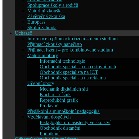
Spolupráce školy a rodičů
Maturitní zkouška
Závěrečná zkouška
Europass
Školní zahrada
Uchazeč
Informace o přijímacím řízení – denní studium
Přijímací zkoušky nanečisto
Příjímací řízení – pro kombinované studium
Maturitní obory
Informační technologie
Obchodník specialista na cestovní ruch
Obchodník specialista na ICT
Obchodník specialista na reklamu
Učební obory
Mechanik digitálních sítí
Kuchař – číšník
Reprodukční grafik
Prodavač
Předškolní a mimoškolní pedagogika
Vzdělávání dospělých
Pedagogika pro asistenty ve školství
Obchodník distanční
Podnikání