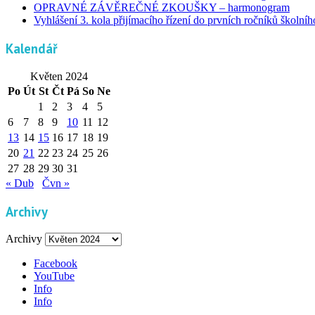
OPRAVNÉ ZÁVĚREČNÉ ZKOUŠKY – harmonogram
Vyhlášení 3. kola přijímacího řízení do prvních ročníků školní
Kalendář
Květen 2024
Po
Út
St
Čt
Pá
So
Ne
1
2
3
4
5
6
7
8
9
10
11
12
13
14
15
16
17
18
19
20
21
22
23
24
25
26
27
28
29
30
31
« Dub
Čvn »
Archivy
Archivy
Facebook
YouTube
Info
Info