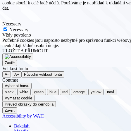
cookie slouží k celé řadě účelů. Používáme je například k ukládání v
dat.
Necessary
Necessary
Vždy povoleno
Potřebné cookies jsou naprosto nezbytné pro správnou funkci webovýc
neukládají žádné osobní údaje.
ULOŽIT A PŘIJMOUT
Zavřít
Velikost fontu
A-
A+
Původní velikost fontu
Contrast
Vyber si barvu
black
white
green
blue
red
orange
yellow
navi
Vymazat cookie
Převeď obrázky do černobíla
Zavřít
Accessibility by WAH
Bakaláři