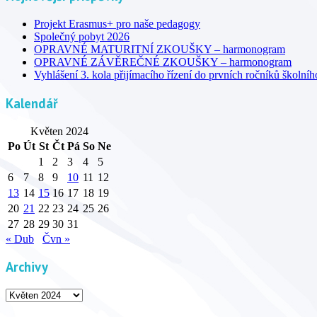
Projekt Erasmus+ pro naše pedagogy
Společný pobyt 2026
OPRAVNÉ MATURITNÍ ZKOUŠKY – harmonogram
OPRAVNÉ ZÁVĚREČNÉ ZKOUŠKY – harmonogram
Vyhlášení 3. kola přijímacího řízení do prvních ročníků školní
Kalendář
Květen 2024
Po
Út
St
Čt
Pá
So
Ne
1
2
3
4
5
6
7
8
9
10
11
12
13
14
15
16
17
18
19
20
21
22
23
24
25
26
27
28
29
30
31
« Dub
Čvn »
Archivy
Archivy