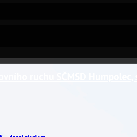
tovního ruchu SČMSD Humpolec, s.
5 – denní studium