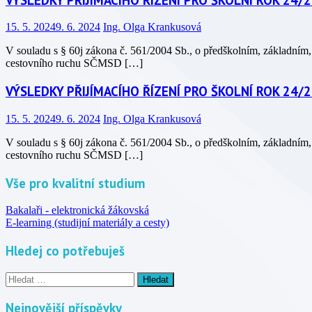
15. 5. 2024
9. 6. 2024
Ing. Olga Krankusová
V souladu s § 60j zákona č. 561/2004 Sb., o předškolním, základním, 
cestovního ruchu SČMSD […]
VÝSLEDKY PŘIJÍMACÍHO ŘÍZENÍ PRO ŠKOLNÍ ROK 24/
15. 5. 2024
9. 6. 2024
Ing. Olga Krankusová
V souladu s § 60j zákona č. 561/2004 Sb., o předškolním, základním, 
cestovního ruchu SČMSD […]
Vše pro kvalitní studium
Bakalaři - elektronická žákovská
E-learning (studijní materiály a cesty)
Hledej co potřebuješ
Vyhledávání
Nejnovější příspěvky