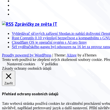
Facebook
YouTube
Info
Info
Zprávičky ze světa IT
Vyhledávač síťových zařízení Shodan.io nabízí doživotní členst
Rust Coreutils 0.10 vylepšují bezpečnost a kompatibilitu s GN
Cloudflare OS je operační systém s AI pro firmy
Šéf vyděračského gangu byl odsouzen na 16 let za provoz ra
Proudly powered by WordPress
|
Theme:
Alizee
by aThemes
Tento web používá ke zlepšení svých zkušeností soubory cookie. Před
Nastavení cookies
V pořádku
Zásady ochrany osobních údajů
Zavřít
Přehled ochrany osobních údajů
Tato webová stránka používá cookies ke zkvalitnění procházení webu
návštěvě, například preferovaný jazyk a další nastavení. Příští návšt