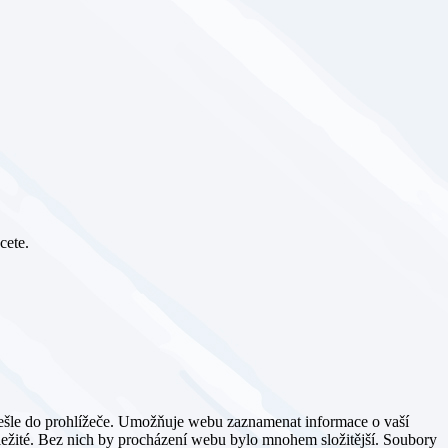
cete.
dešle do prohlížeče. Umožňuje webu zaznamenat informace o vaší
důležité. Bez nich by procházení webu bylo mnohem složitější. Soubory