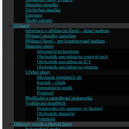
Maturitní zkouška
Závěrečná zkouška
Europass
Školní zahrada
Uchazeč
Informace o přijímacím řízení – denní studium
Přijímací zkoušky nanečisto
Příjímací řízení – pro kombinované studium
Maturitní obory
Informační technologie
Obchodník specialista na cestovní ruch
Obchodník specialista na ICT
Obchodník specialista na reklamu
Učební obory
Mechanik digitálních sítí
Kuchař – číšník
Reprodukční grafik
Prodavač
Předškolní a mimoškolní pedagogika
Vzdělávání dospělých
Pedagogika pro asistenty ve školství
Obchodník distanční
Podnikání
Odborný výcvik a fiktivní firmy