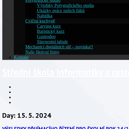
Polygrafické studio
Výrobky Polygrafického studia
Ukázky práce našich žáků
Nabídka
Cvičná kuchyně
Carving kurz
Baristický kurz
Gastroden
Slavnostní tabule
Mechanici digitálních sítí – novinka!!
Naše fiktivní firmy
Kontakt
Střední škola informatiky a ces
Facebook
YouTube
Info
Info
Day:
15. 5. 2024
VÝSLEDKY PŘIJÍMACÍHO ŘÍZENÍ PRO ŠKOLNÍ ROK 24/2