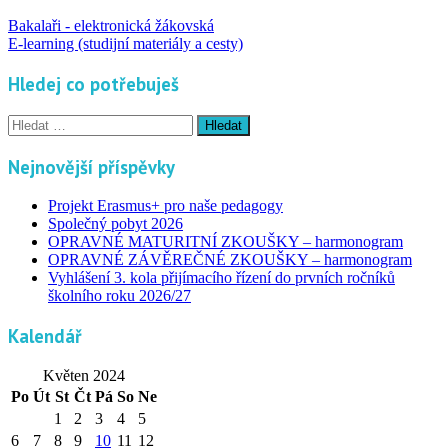
Bakalaři - elektronická žákovská
E-learning (studijní materiály a cesty)
Hledej co potřebuješ
Vyhledávání
Nejnovější příspěvky
Projekt Erasmus+ pro naše pedagogy
Společný pobyt 2026
OPRAVNÉ MATURITNÍ ZKOUŠKY – harmonogram
OPRAVNÉ ZÁVĚREČNÉ ZKOUŠKY – harmonogram
Vyhlášení 3. kola přijímacího řízení do prvních ročníků
školního roku 2026/27
Kalendář
Květen 2024
Po
Út
St
Čt
Pá
So
Ne
1
2
3
4
5
6
7
8
9
10
11
12