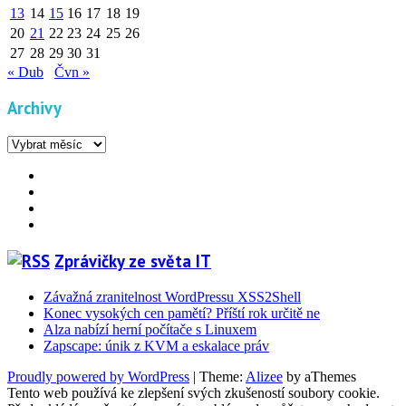
13
14
15
16
17
18
19
20
21
22
23
24
25
26
27
28
29
30
31
« Dub
Čvn »
Archivy
Archivy
Facebook
YouTube
Info
Info
Zprávičky ze světa IT
Závažná zranitelnost WordPressu XSS2Shell
Konec vysokých cen pamětí? Příští rok určitě ne
Alza nabízí herní počítače s Linuxem
Zapscape: únik z KVM a eskalace práv
Proudly powered by WordPress
|
Theme:
Alizee
by aThemes
Tento web používá ke zlepšení svých zkušeností soubory cookie.