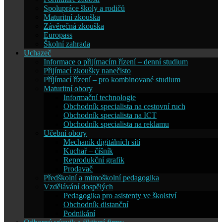
Spolupráce školy a rodičů
Maturitní zkouška
Závěrečná zkouška
Europass
Školní zahrada
Uchazeč
Informace o přijímacím řízení – denní studium
Přijímací zkoušky nanečisto
Příjímací řízení – pro kombinované studium
Maturitní obory
Informační technologie
Obchodník specialista na cestovní ruch
Obchodník specialista na ICT
Obchodník specialista na reklamu
Učební obory
Mechanik digitálních sítí
Kuchař – číšník
Reprodukční grafik
Prodavač
Předškolní a mimoškolní pedagogika
Vzdělávání dospělých
Pedagogika pro asistenty ve školství
Obchodník distanční
Podnikání