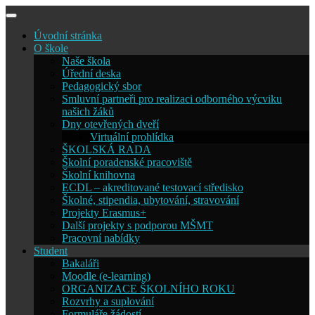
Skip
to
Úvodní stránka
content
O škole
Naše škola
Úřední deska
Pedagogický sbor
Smluvní partneři pro realizaci odborného výcviku
našich žáků
Dny otevřených dveří
Virtuální prohlídka
ŠKOLSKÁ RADA
Školní poradenské pracoviště
Školní knihovna
ECDL – akreditované testovací středisko
Školné, stipendia, ubytování, stravování
Projekty Erasmus+
Další projekty s podporou MŠMT
Pracovní nabídky
Student
Bakaláři
Moodle (e-learning)
ORGANIZACE ŠKOLNÍHO ROKU
Rozvrhy a suplování
Formuláře žádostí