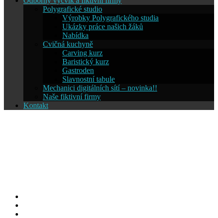
Odborný výcvik a fiktivní firmy
Polygrafické studio
Výrobky Polygrafického studia
Ukázky práce našich žáků
Nabídka
Cvičná kuchyně
Carving kurz
Baristický kurz
Gastroden
Slavnostní tabule
Mechanici digitálních sítí – novinka!!
Naše fiktivní firmy
Kontakt
Střední škola informatiky a
cestovního ruchu SČMSD
Humpolec, s.r.o.
Facebook
YouTube
Info