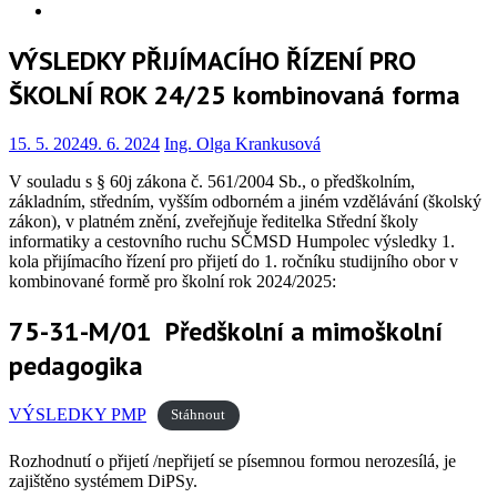
Info
VÝSLEDKY PŘIJÍMACÍHO ŘÍZENÍ PRO
ŠKOLNÍ ROK 24/25 kombinovaná forma
15. 5. 2024
9. 6. 2024
Ing. Olga Krankusová
V souladu s § 60j zákona č. 561/2004 Sb., o předškolním,
základním, středním, vyšším odborném a jiném vzdělávání (školský
zákon), v platném znění, zveřejňuje ředitelka Střední školy
informatiky a cestovního ruchu SČMSD Humpolec výsledky 1.
kola přijímacího řízení pro přijetí do 1. ročníku studijního obor v
kombinované formě pro školní rok 2024/2025:
75-31-M/01
Předškolní a mimoškolní
pedagogika
VÝSLEDKY PMP
Stáhnout
Rozhodnutí o přijetí /nepřijetí se písemnou formou nerozesílá, je
zajištěno systémem DiPSy.