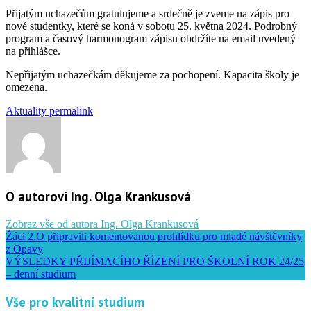
Přijatým uchazečům gratulujeme a srdečně je zveme na zápis pro
nové studentky, které se koná v sobotu 25. května 2024. Podrobný
program a časový harmonogram zápisu obdržíte na email uvedený
na přihlášce.
Nepřijatým uchazečkám děkujeme za pochopení. Kapacita školy je
omezena.
Aktuality
permalink
O autorovi Ing. Olga Krankusová
Zobraz vše od autora Ing. Olga Krankusová
Žáci 2.O připravili komentovanou prohlídku pro mladé návštěvníky
z Opavy
VÝSLEDKY PŘIJÍMACÍHO ŘÍZENÍ PRO ŠKOLNÍ ROK 24/25
– denní studium
Vše pro kvalitní studium