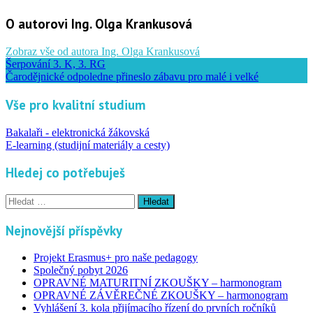
O autorovi Ing. Olga Krankusová
Zobraz vše od autora Ing. Olga Krankusová
Šerpování 3. K, 3. RG
Čarodějnické odpoledne přineslo zábavu pro malé i velké
Vše pro kvalitní studium
Bakalaři - elektronická žákovská
E-learning (studijní materiály a cesty)
Hledej co potřebuješ
Vyhledávání
Nejnovější příspěvky
Projekt Erasmus+ pro naše pedagogy
Společný pobyt 2026
OPRAVNÉ MATURITNÍ ZKOUŠKY – harmonogram
OPRAVNÉ ZÁVĚREČNÉ ZKOUŠKY – harmonogram
Vyhlášení 3. kola přijímacího řízení do prvních ročníků