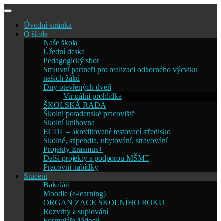
Skip
to
Úvodní stránka
content
O škole
Naše škola
Úřední deska
Pedagogický sbor
Smluvní partneři pro realizaci odborného výcviku
našich žáků
Dny otevřených dveří
Virtuální prohlídka
ŠKOLSKÁ RADA
Školní poradenské pracoviště
Školní knihovna
ECDL – akreditované testovací středisko
Školné, stipendia, ubytování, stravování
Projekty Erasmus+
Další projekty s podporou MŠMT
Pracovní nabídky
Student
Bakaláři
Moodle (e-learning)
ORGANIZACE ŠKOLNÍHO ROKU
Rozvrhy a suplování
Formuláře žádostí