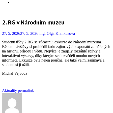
Info
2. RG v Národním muzeu
27. 5. 2026
27. 5. 2026
Ing. Olga Krankusová
Studenti třídy 2.RG se zúčastnili exkurze do Národní muzeum.
Během návštěvy si prohlédli řadu zajímavých exponátů zaměřených
na historii, přírodu i vědu. Nejvíce je zaujaly rozsáhlé sbírky a
interaktivní výstavy, díky kterým se dozvěděli mnoho nových
informací. Exkurze byla nejen poučná, ale také velmi zajímavá a
studenti si ji užili.
Michal Vejvoda
Aktuality
permalink