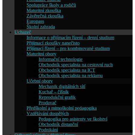
Spolupráce školy a rodičů
Maturitní zkouška
Závěrečná zkouška
Europass
Školní zahrada
Uchazeč
Informace o přijímacím řízení – denní studium
Přijímací zkoušky nanečisto
Příjímací řízení – pro kombinované studium
Maturitní obory
Informační technologie
Obchodník specialista na cestovní ruch
Obchodník specialista na ICT
Obchodník specialista na reklamu
Učební obory
Mechanik digitálních sítí
Kuchař – číšník
Reprodukční grafik
Prodavač
Předškolní a mimoškolní pedagogika
Vzdělávání dospělých
Pedagogika pro asistenty ve školství
Obchodník distanční
Podnikání