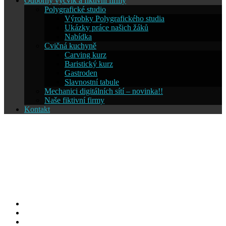
Odborný výcvik a fiktivní firmy
Polygrafické studio
Výrobky Polygrafického studia
Ukázky práce našich žáků
Nabídka
Cvičná kuchyně
Carving kurz
Baristický kurz
Gastroden
Slavnostní tabule
Mechanici digitálních sítí – novinka!!
Naše fiktivní firmy
Kontakt
Střední škola informatiky a
cestovního ruchu SČMSD
Humpolec, s.r.o.
Facebook
YouTube
Info