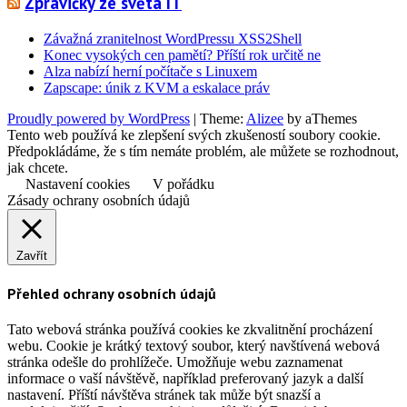
Zprávičky ze světa IT
Závažná zranitelnost WordPressu XSS2Shell
Konec vysokých cen pamětí? Příští rok určitě ne
Alza nabízí herní počítače s Linuxem
Zapscape: únik z KVM a eskalace práv
Proudly powered by WordPress
|
Theme:
Alizee
by aThemes
Tento web používá ke zlepšení svých zkušeností soubory cookie.
Předpokládáme, že s tím nemáte problém, ale můžete se rozhodnout,
jak chcete.
Nastavení cookies
V pořádku
Zásady ochrany osobních údajů
Zavřít
Přehled ochrany osobních údajů
Tato webová stránka používá cookies ke zkvalitnění procházení
webu. Cookie je krátký textový soubor, který navštívená webová
stránka odešle do prohlížeče. Umožňuje webu zaznamenat
informace o vaší návštěvě, například preferovaný jazyk a další
nastavení. Příští návštěva stránek tak může být snazší a